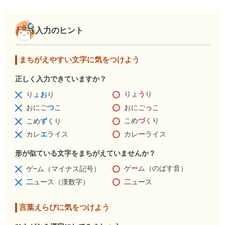
入力のヒント
まちがえやすい文字に気をつけよう
正しく入力できていますか？
りょ
う
り
りょ
お
り
おにご
っ
こ
おにご
つ
こ
こめ
づ
くり
こめ
ず
くり
カレ
ー
ライス
カレ
エ
ライス
形が似ている文字をまちがえていませんか？
ゲ
ー
ム（のばす音）
ゲ
−
ム（マイナス記号）
二
ュース
二
ュース（漢数字）
言葉えらびに気をつけよう