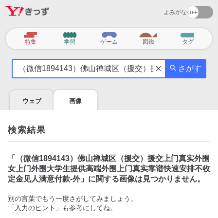
よみがな
カ
特集
学習
ゲーム
図鑑
タグ
テ
気
ゴ
さがす
に
リ
な
る
ウェブ
画像
こ
と
を
検索結果
調
べ
よ
「
（微信1894143）佛山禅城区（援交）援交上门真实外围
う
女上门外围大学生提供高端外围上门真实靠谱快速安排不收
定金见人满意付款-外
」に関する画像は見つかりません。
別の言葉でもう一度さがしてみましょう。
「入力のヒント」も参考にしてね。