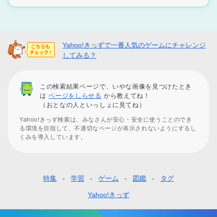
Yahoo!きっずで一番人気のゲームにチャレンジ
してみる？
この検索結果ページで、いやな画像を見つけたとき
は
ページをしらせる
から教えてね！
（おとなの人といっしょに見てね）
Yahoo!きっず検索は、みなさんが安心・安全に使うことのでき
る環境を目指して、不適切なページが表示されないようにするし
くみを導入しています。
特集
学習
ゲーム
図鑑
タグ
フ
ッ
Yahoo!きっず
タ