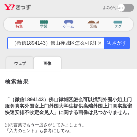
よみがな
カ
特集
学習
ゲーム
図鑑
タグ
テ
気
ゴ
さがす
に
リ
な
る
ウェブ
画像
こ
と
を
検索結果
調
べ
よ
「
（微信1894143）佛山禅城区怎么可以找到外围小姐上门
う
服务真实外围女上门外围大学生提供高端外围上门真实靠谱
快速安排不收定金见人
」に関する画像は見つかりません。
別の言葉でもう一度さがしてみましょう。
「入力のヒント」も参考にしてね。