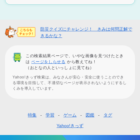
防災クイズにチャレンジ！ きみは何問正解で
きるかな？
この検索結果ページで、いやな画像を見つけたとき
は
ページをしらせる
から教えてね！
（おとなの人といっしょに見てね）
Yahoo!きっず検索は、みなさんが安心・安全に使うことのでき
る環境を目指して、不適切なページが表示されないようにするし
くみを導入しています。
特集
学習
ゲーム
図鑑
タグ
フ
ッ
Yahoo!きっず
タ