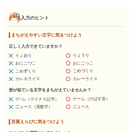
入力のヒント
まちがえやすい文字に気をつけよう
正しく入力できていますか？
りょ
う
り
りょ
お
り
おにご
っ
こ
おにご
つ
こ
こめ
づ
くり
こめ
ず
くり
カレ
ー
ライス
カレ
エ
ライス
形が似ている文字をまちがえていませんか？
ゲ
ー
ム（のばす音）
ゲ
−
ム（マイナス記号）
二
ュース
二
ュース（漢数字）
言葉えらびに気をつけよう