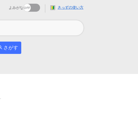
きっずの使い方
よみがな
さがす