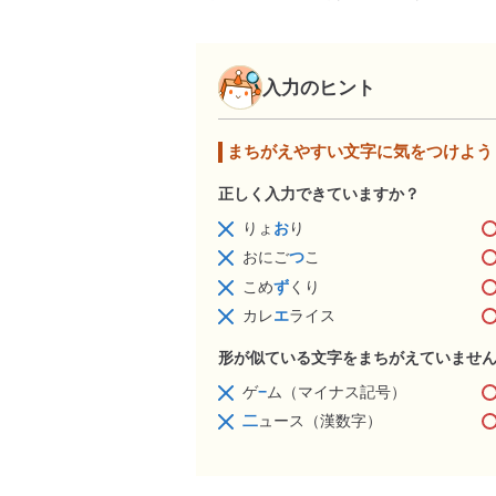
入力のヒント
まちがえやすい文字に気をつけよう
正しく入力できていますか？
りょ
お
り
おにご
つ
こ
こめ
ず
くり
カレ
エ
ライス
形が似ている文字をまちがえていませ
ゲ
−
ム（マイナス記号）
二
ュース（漢数字）