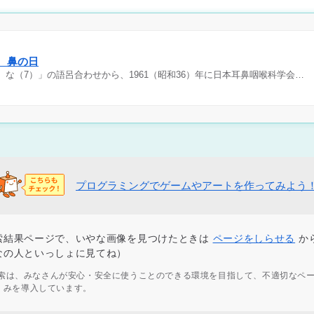
日 鼻の日
）な（7）」の語呂合わせから、1961（昭和36）年に日本耳鼻咽喉科学会…
プログラミングでゲームやアートを作ってみよう
索結果ページで、いやな画像を見つけたときは
ページをしらせる
か
なの人といっしょに見てね）
ず検索は、みなさんが安心・安全に使うことのできる環境を目指して、不適切なペ
くみを導入しています。