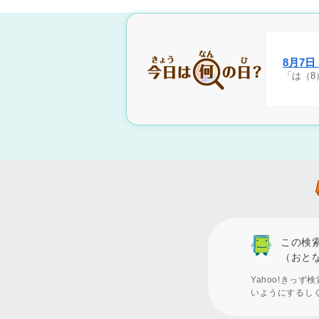
8月7
「は（8
この検
（おと
Yahoo!きっ
いようにするし