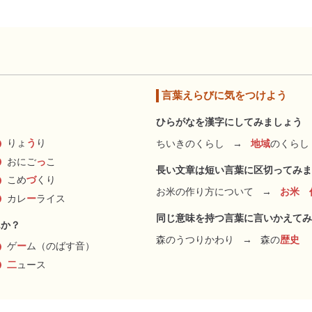
言葉えらびに気をつけよう
ひらがなを漢字にしてみましょう
りょ
う
り
ちいきのくらし
→
地域
のくらし
おにご
っ
こ
長い文章は短い言葉に区切ってみま
こめ
づ
くり
お米の作り方について
→
お米 
カレ
ー
ライス
同じ意味を持つ言葉に言いかえてみ
んか？
森のうつりかわり
→
森の
歴史
ゲ
ー
ム（のばす音）
二
ュース