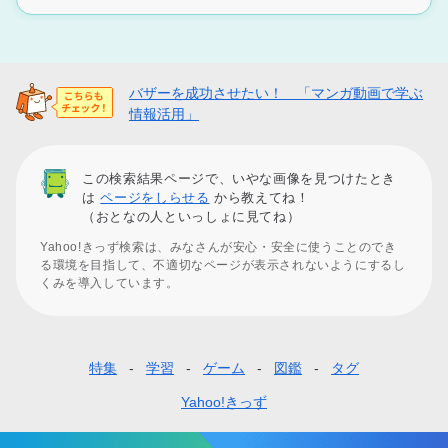
バザーを成功させたい！ 「マンガ動画で学ぶ
情報活用」
この検索結果ページで、いやな画像を見つけたとき
は
ページをしらせる
から教えてね！
（おとなの人といっしょに見てね）
Yahoo!きっず検索は、みなさんが安心・安全に使うことのでき
る環境を目指して、不適切なページが表示されないようにするし
くみを導入しています。
特集
学習
ゲーム
図鑑
タグ
フ
ッ
Yahoo!きっず
タ