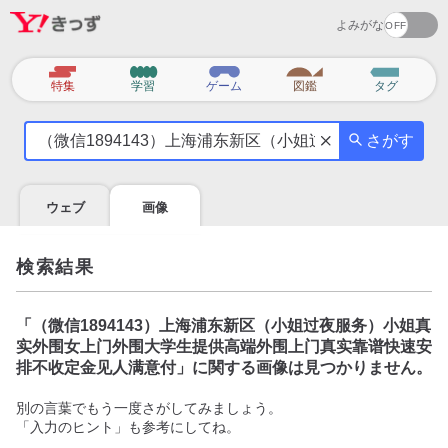
よみがな
カ
特集
学習
ゲーム
図鑑
タグ
テ
気
ゴ
さがす
に
リ
な
る
ウェブ
画像
こ
と
を
検索結果
調
べ
よ
「
（微信1894143）上海浦东新区（小姐过夜服务）小姐真
う
实外围女上门外围大学生提供高端外围上门真实靠谱快速安
排不收定金见人满意付
」に関する画像は見つかりません。
別の言葉でもう一度さがしてみましょう。
「入力のヒント」も参考にしてね。