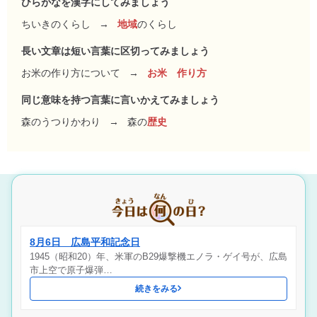
ひらがなを漢字にしてみましょう
ちいきのくらし
→
地域
のくらし
長い文章は短い言葉に区切ってみましょう
お米の作り方について
→
お米 作り方
同じ意味を持つ言葉に言いかえてみましょう
森のうつりかわり
→
森の
歴史
8月6日 広島平和記念日
1945（昭和20）年、米軍のB29爆撃機エノラ・ゲイ号が、広島
市上空で原子爆弾…
続きをみる