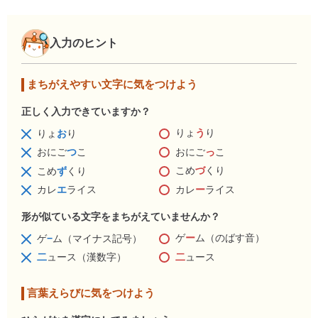
入力のヒント
まちがえやすい文字に気をつけよう
正しく入力できていますか？
りょ
う
り
りょ
お
り
おにご
っ
こ
おにご
つ
こ
こめ
づ
くり
こめ
ず
くり
カレ
ー
ライス
カレ
エ
ライス
形が似ている文字をまちがえていませんか？
ゲ
ー
ム（のばす音）
ゲ
−
ム（マイナス記号）
二
ュース
二
ュース（漢数字）
言葉えらびに気をつけよう