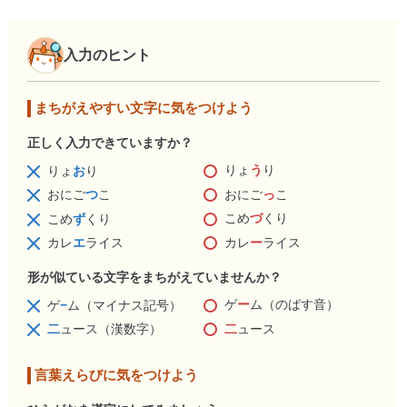
入力のヒント
まちがえやすい文字に気をつけよう
正しく入力できていますか？
りょ
う
り
りょ
お
り
おにご
っ
こ
おにご
つ
こ
こめ
づ
くり
こめ
ず
くり
カレ
ー
ライス
カレ
エ
ライス
形が似ている文字をまちがえていませんか？
ゲ
ー
ム（のばす音）
ゲ
−
ム（マイナス記号）
二
ュース
二
ュース（漢数字）
言葉えらびに気をつけよう