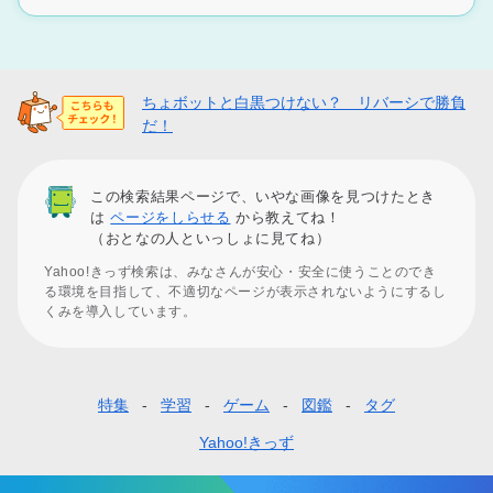
ちょボットと白黒つけない？ リバーシで勝負
だ！
この検索結果ページで、いやな画像を見つけたとき
は
ページをしらせる
から教えてね！
（おとなの人といっしょに見てね）
Yahoo!きっず検索は、みなさんが安心・安全に使うことのでき
る環境を目指して、不適切なページが表示されないようにするし
くみを導入しています。
特集
学習
ゲーム
図鑑
タグ
フ
ッ
Yahoo!きっず
タ