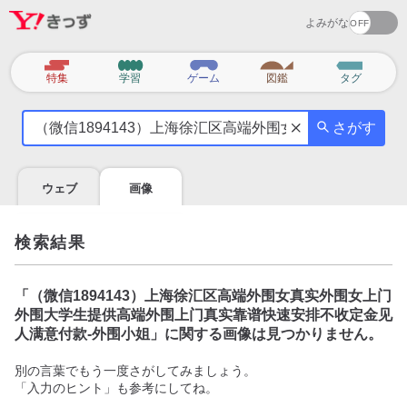
よみがな
カ
特集
学習
ゲーム
図鑑
タグ
テ
気
ゴ
さがす
に
リ
な
る
ウェブ
画像
こ
と
を
検索結果
調
べ
よ
「
（微信1894143）上海徐汇区高端外围女真实外围女上门
う
外围大学生提供高端外围上门真实靠谱快速安排不收定金见
人满意付款-外围小姐
」に関する画像は見つかりません。
別の言葉でもう一度さがしてみましょう。
「入力のヒント」も参考にしてね。