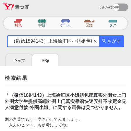
よみがな
カ
特集
学習
ゲーム
図鑑
タグ
テ
気
ゴ
さがす
に
リ
な
る
ウェブ
画像
こ
と
を
検索結果
調
べ
よ
「
（微信1894143）上海徐汇区小姐姐包夜真实外围女上门
う
外围大学生提供高端外围上门真实靠谱快速安排不收定金见
人满意付款-外围小姐
」に関する画像は見つかりません。
別の言葉でもう一度さがしてみましょう。
「入力のヒント」も参考にしてね。