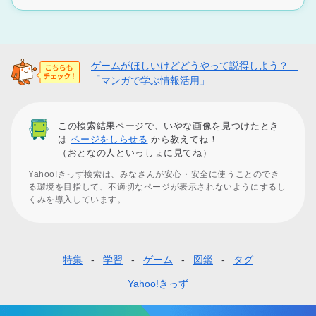
ゲームがほしいけどどうやって説得しよう？
「マンガで学ぶ情報活用」
この検索結果ページで、いやな画像を見つけたとき
は
ページをしらせる
から教えてね！
（おとなの人といっしょに見てね）
Yahoo!きっず検索は、みなさんが安心・安全に使うことのでき
る環境を目指して、不適切なページが表示されないようにするし
くみを導入しています。
特集
学習
ゲーム
図鑑
タグ
フ
ッ
Yahoo!きっず
タ