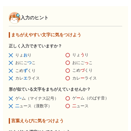
入力のヒント
まちがえやすい文字に気をつけよう
正しく入力できていますか？
りょ
う
り
りょ
お
り
おにご
っ
こ
おにご
つ
こ
こめ
づ
くり
こめ
ず
くり
カレ
ー
ライス
カレ
エ
ライス
形が似ている文字をまちがえていませんか？
ゲ
ー
ム（のばす音）
ゲ
−
ム（マイナス記号）
二
ュース
二
ュース（漢数字）
言葉えらびに気をつけよう