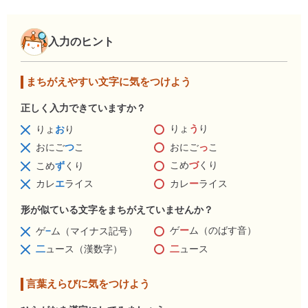
入力のヒント
まちがえやすい文字に気をつけよう
正しく入力できていますか？
りょ
う
り
りょ
お
り
おにご
っ
こ
おにご
つ
こ
こめ
づ
くり
こめ
ず
くり
カレ
ー
ライス
カレ
エ
ライス
形が似ている文字をまちがえていませんか？
ゲ
ー
ム（のばす音）
ゲ
−
ム（マイナス記号）
二
ュース
二
ュース（漢数字）
言葉えらびに気をつけよう