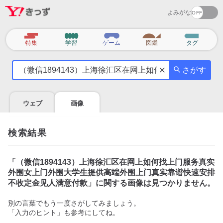
よみがな
カ
特集
学習
ゲーム
図鑑
タグ
テ
気
ゴ
さがす
に
リ
な
る
ウェブ
画像
こ
と
を
検索結果
調
べ
よ
「
（微信1894143）上海徐汇区在网上如何找上门服务真实
う
外围女上门外围大学生提供高端外围上门真实靠谱快速安排
不收定金见人满意付款
」に関する画像は見つかりません。
別の言葉でもう一度さがしてみましょう。
「入力のヒント」も参考にしてね。