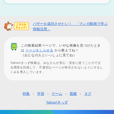
バザーを成功させたい！ 「マンガ動画で学ぶ
情報活用」
この検索結果ページで、いやな画像を見つけたとき
は
ページをしらせる
から教えてね！
（おとなの人といっしょに見てね）
Yahoo!きっず検索は、みなさんが安心・安全に使うことのでき
る環境を目指して、不適切なページが表示されないようにするし
くみを導入しています。
特集
学習
ゲーム
図鑑
タグ
フ
ッ
Yahoo!きっず
タ