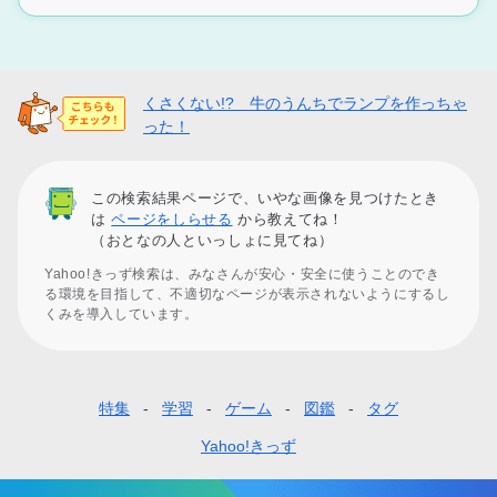
くさくない!? 牛のうんちでランプを作っちゃ
った！
この検索結果ページで、いやな画像を見つけたとき
は
ページをしらせる
から教えてね！
（おとなの人といっしょに見てね）
Yahoo!きっず検索は、みなさんが安心・安全に使うことのでき
る環境を目指して、不適切なページが表示されないようにするし
くみを導入しています。
特集
学習
ゲーム
図鑑
タグ
フ
ッ
Yahoo!きっず
タ