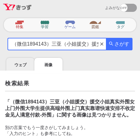
よみがな
カ
特集
学習
ゲーム
図鑑
タグ
テ
気
ゴ
さがす
に
リ
な
る
ウェブ
画像
こ
と
を
検索結果
調
べ
よ
「
（微信1894143）三亚（小姐援交）援交小姐真实外围女
う
上门外围大学生提供高端外围上门真实靠谱快速安排不收定
金见人满意付款-外围
」に関する画像は見つかりません。
別の言葉でもう一度さがしてみましょう。
「入力のヒント」も参考にしてね。