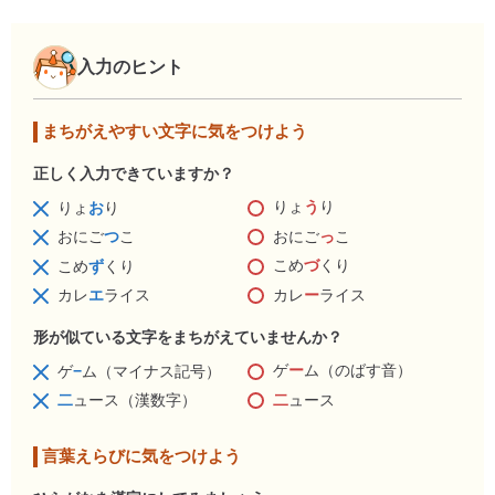
入力のヒント
まちがえやすい文字に気をつけよう
正しく入力できていますか？
りょ
う
り
りょ
お
り
おにご
っ
こ
おにご
つ
こ
こめ
づ
くり
こめ
ず
くり
カレ
ー
ライス
カレ
エ
ライス
形が似ている文字をまちがえていませんか？
ゲ
ー
ム（のばす音）
ゲ
−
ム（マイナス記号）
二
ュース
二
ュース（漢数字）
言葉えらびに気をつけよう