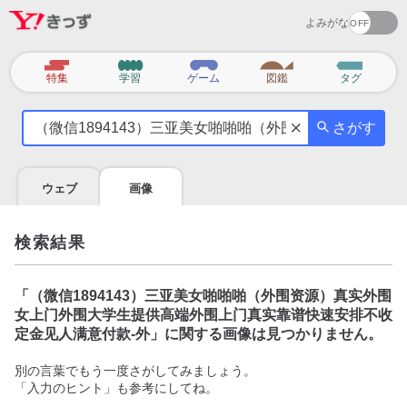
よみがな
カ
特集
学習
ゲーム
図鑑
タグ
テ
気
ゴ
さがす
に
リ
な
る
ウェブ
画像
こ
と
を
検索結果
調
べ
よ
「
（微信1894143）三亚美女啪啪啪（外围资源）真实外围
う
女上门外围大学生提供高端外围上门真实靠谱快速安排不收
定金见人满意付款-外
」に関する画像は見つかりません。
別の言葉でもう一度さがしてみましょう。
「入力のヒント」も参考にしてね。