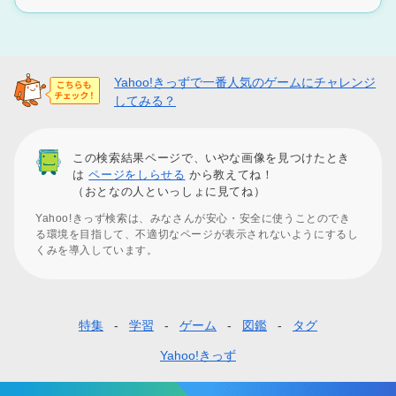
Yahoo!きっずで一番人気のゲームにチャレンジ
してみる？
この検索結果ページで、いやな画像を見つけたとき
は
ページをしらせる
から教えてね！
（おとなの人といっしょに見てね）
Yahoo!きっず検索は、みなさんが安心・安全に使うことのでき
る環境を目指して、不適切なページが表示されないようにするし
くみを導入しています。
特集
学習
ゲーム
図鑑
タグ
フ
ッ
Yahoo!きっず
タ