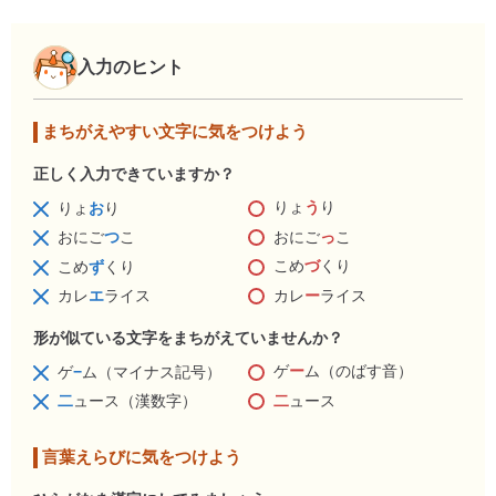
入力のヒント
まちがえやすい文字に気をつけよう
正しく入力できていますか？
りょ
う
り
りょ
お
り
おにご
っ
こ
おにご
つ
こ
こめ
づ
くり
こめ
ず
くり
カレ
ー
ライス
カレ
エ
ライス
形が似ている文字をまちがえていませんか？
ゲ
ー
ム（のばす音）
ゲ
−
ム（マイナス記号）
二
ュース
二
ュース（漢数字）
言葉えらびに気をつけよう