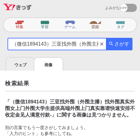
よみがな
カ
特集
学習
ゲーム
図鑑
タグ
テ
気
ゴ
さがす
に
リ
な
る
ウェブ
画像
こ
と
を
検索結果
調
べ
よ
「
（微信1894143）三亚找外围（外围主播）找外围真实外
う
围女上门外围大学生提供高端外围上门真实靠谱快速安排不
收定金见人满意付款-
」に関する画像は見つかりません。
別の言葉でもう一度さがしてみましょう。
「入力のヒント」も参考にしてね。