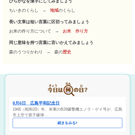
ひらがなを漢字にしてみましょう
ちいきのくらし
→
地域
のくらし
長い文章は短い言葉に区切ってみましょう
お米の作り方について
→
お米 作り方
同じ意味を持つ言葉に言いかえてみましょう
森のうつりかわり
→
森の
歴史
8月6日 広島平和記念日
1945（昭和20）年、米軍のB29爆撃機エノラ・ゲイ号が、広島
市上空で原子爆弾…
続きをみる