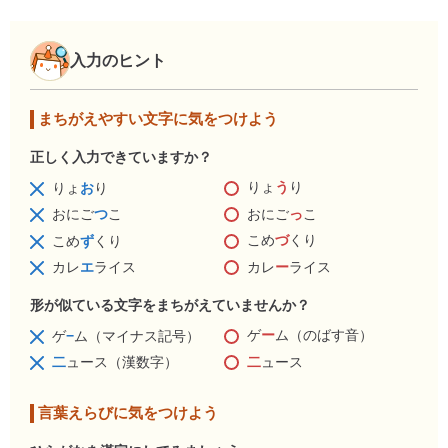
入力のヒント
まちがえやすい文字に気をつけよう
正しく入力できていますか？
りょ
う
り
りょ
お
り
おにご
っ
こ
おにご
つ
こ
こめ
づ
くり
こめ
ず
くり
カレ
ー
ライス
カレ
エ
ライス
形が似ている文字をまちがえていませんか？
ゲ
ー
ム（のばす音）
ゲ
−
ム（マイナス記号）
二
ュース
二
ュース（漢数字）
言葉えらびに気をつけよう