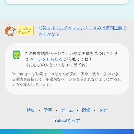
防災クイズにチャレンジ！ きみは何問正解で
きるかな？
この検索結果ページで、いやな画像を見つけたとき
は
ページをしらせる
から教えてね！
（おとなの人といっしょに見てね）
Yahoo!きっず検索は、みなさんが安心・安全に使うことのでき
る環境を目指して、不適切なページが表示されないようにするし
くみを導入しています。
特集
学習
ゲーム
図鑑
タグ
フ
ッ
Yahoo!きっず
タ