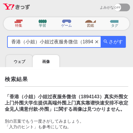
よみがな
カ
特集
学習
ゲーム
図鑑
タグ
テ
気
ゴ
さがす
に
リ
な
る
ウェブ
画像
こ
と
を
検索結果
調
べ
よ
「
香港（小姐）小姐过夜服务微信（1894143）真实外围女
う
上门外围大学生提供高端外围上门真实靠谱快速安排不收定
金见人满意付款-外围
」に関する画像は見つかりません。
別の言葉でもう一度さがしてみましょう。
「入力のヒント」も参考にしてね。