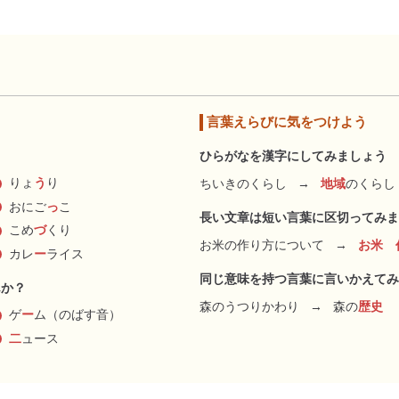
言葉えらびに気をつけよう
ひらがなを漢字にしてみましょう
りょ
う
り
ちいきのくらし
→
地域
のくらし
おにご
っ
こ
長い文章は短い言葉に区切ってみま
こめ
づ
くり
お米の作り方について
→
お米 
カレ
ー
ライス
同じ意味を持つ言葉に言いかえてみ
んか？
森のうつりかわり
→
森の
歴史
ゲ
ー
ム（のばす音）
二
ュース