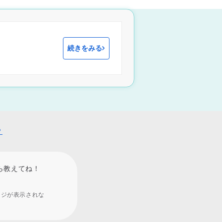
続きをみる
？
ら教えてね！
ージが表示されな