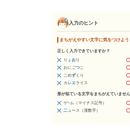
入力のヒント
まちがえやすい文字に気をつけよう
正しく入力できていますか？
りょ
お
り
おにご
つ
こ
こめ
ず
くり
カレ
エ
ライス
形が似ている文字をまちがえていませ
ゲ
−
ム（マイナス記号）
二
ュース（漢数字）