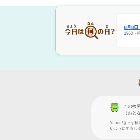
8月8
1968
この検
（おと
Yahoo!きっ
いようにするし