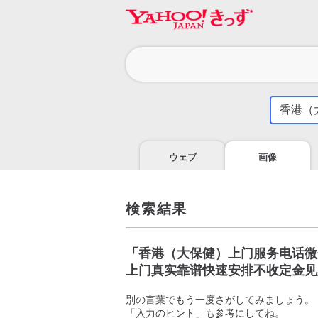
カ
テ
ゴ
気
に
リ
な
る
ウェブ
画像
こ
と
を
調
検索結果
べ
よ
う
「
香港（大保健）上门服务电话微信
上门真实靠谱快速安排不收定金见
別の言葉でもう一度さがしてみましょう。
「入力のヒント」も参考にしてね。