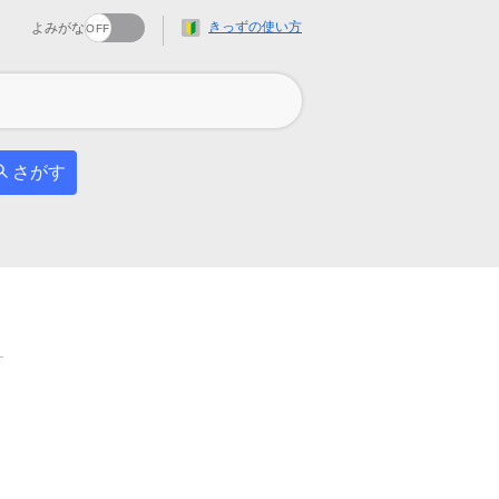
きっずの使い方
よみがな
さがす