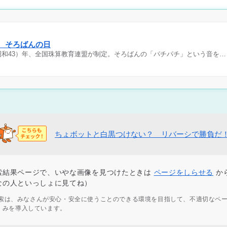
日 そろばんの日
（昭和43）年、全国珠算教育連盟が制定。そろばんの「パチパチ」という音を…
ちょボットと白黒つけない？ リバーシで勝負だ
索結果ページで、いやな画像を見つけたときは
ページをしらせる
か
なの人といっしょに見てね）
ず検索は、みなさんが安心・安全に使うことのできる環境を目指して、不適切なペ
くみを導入しています。