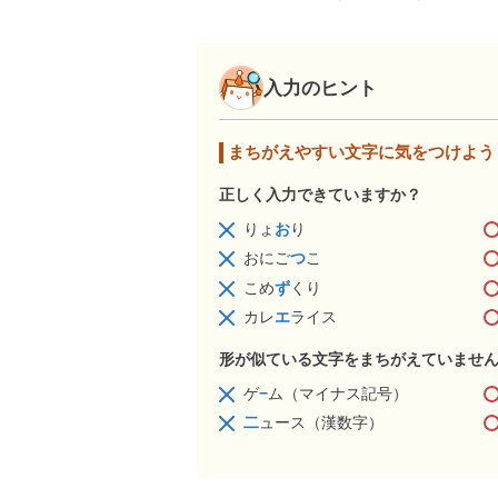
入力のヒント
まちがえやすい文字に気をつけよう
正しく入力できていますか？
りょ
お
り
おにご
つ
こ
こめ
ず
くり
カレ
エ
ライス
形が似ている文字をまちがえていませ
ゲ
−
ム（マイナス記号）
二
ュース（漢数字）