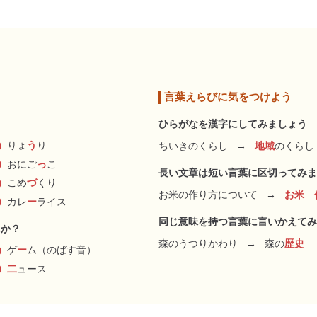
言葉えらびに気をつけよう
ひらがなを漢字にしてみましょう
りょ
う
り
ちいきのくらし
→
地域
のくらし
おにご
っ
こ
長い文章は短い言葉に区切ってみま
こめ
づ
くり
お米の作り方について
→
お米 
カレ
ー
ライス
同じ意味を持つ言葉に言いかえてみ
んか？
森のうつりかわり
→
森の
歴史
ゲ
ー
ム（のばす音）
二
ュース