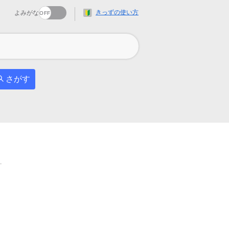
きっずの使い方
よみがな
さがす