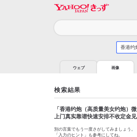
カ
テ
ゴ
気
に
リ
な
る
ウェブ
画像
こ
と
を
調
検索結果
べ
よ
う
「
香港约炮（高质量美女约炮）微信
上门真实靠谱快速安排不收定金见
別の言葉でもう一度さがしてみましょう。
「入力のヒント」も参考にしてね。