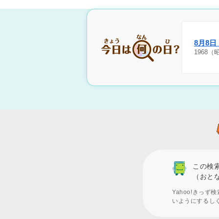
8月8
1968
この検
（おと
Yahoo!きっ
いようにするし