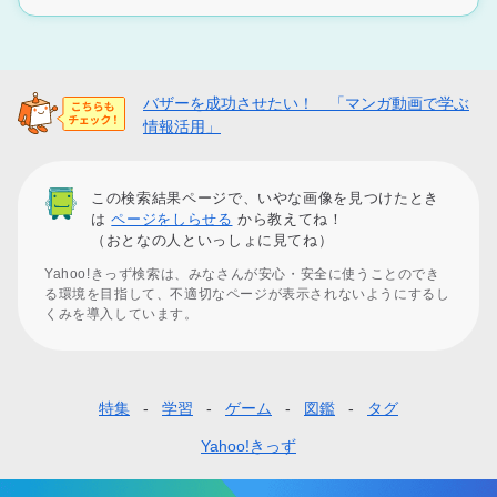
バザーを成功させたい！ 「マンガ動画で学ぶ
情報活用」
この検索結果ページで、いやな画像を見つけたとき
は
ページをしらせる
から教えてね！
（おとなの人といっしょに見てね）
Yahoo!きっず検索は、みなさんが安心・安全に使うことのでき
る環境を目指して、不適切なページが表示されないようにするし
くみを導入しています。
特集
学習
ゲーム
図鑑
タグ
フ
ッ
Yahoo!きっず
タ