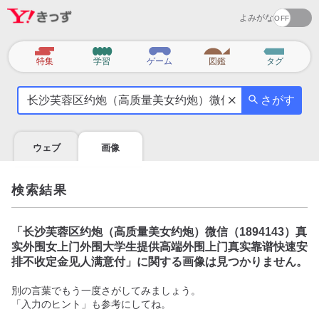
よみがな
カ
特集
学習
ゲーム
図鑑
タグ
テ
気
ゴ
さがす
に
リ
な
る
ウェブ
画像
こ
と
を
検索結果
調
べ
よ
「
长沙芙蓉区约炮（高质量美女约炮）微信（1894143）真
う
实外围女上门外围大学生提供高端外围上门真实靠谱快速安
排不收定金见人满意付
」に関する画像は見つかりません。
別の言葉でもう一度さがしてみましょう。
「入力のヒント」も参考にしてね。