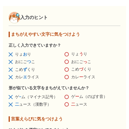
入力のヒント
まちがえやすい文字に気をつけよう
正しく入力できていますか？
りょ
う
り
りょ
お
り
おにご
っ
こ
おにご
つ
こ
こめ
づ
くり
こめ
ず
くり
カレ
ー
ライス
カレ
エ
ライス
形が似ている文字をまちがえていませんか？
ゲ
ー
ム（のばす音）
ゲ
−
ム（マイナス記号）
二
ュース
二
ュース（漢数字）
言葉えらびに気をつけよう