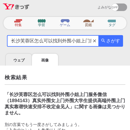
よみがな
カ
特集
学習
ゲーム
図鑑
タグ
テ
気
ゴ
さがす
に
リ
な
る
ウェブ
画像
こ
と
を
検索結果
調
べ
よ
「
长沙芙蓉区怎么可以找到外围小姐上门服务微信
う
（1894143）真实外围女上门外围大学生提供高端外围上门
真实靠谱快速安排不收定金见人
」に関する画像は見つかり
ません。
別の言葉でもう一度さがしてみましょう。