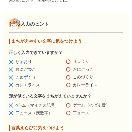
「入力のヒント」も参考にしてね。
入力のヒント
まちがえやすい文字に気をつけよう
正しく入力できていますか？
りょ
う
り
りょ
お
り
おにご
っ
こ
おにご
つ
こ
こめ
づ
くり
こめ
ず
くり
カレ
ー
ライス
カレ
エ
ライス
形が似ている文字をまちがえていませんか？
ゲ
ー
ム（のばす音）
ゲ
−
ム（マイナス記号）
二
ュース
二
ュース（漢数字）
言葉えらびに気をつけよう