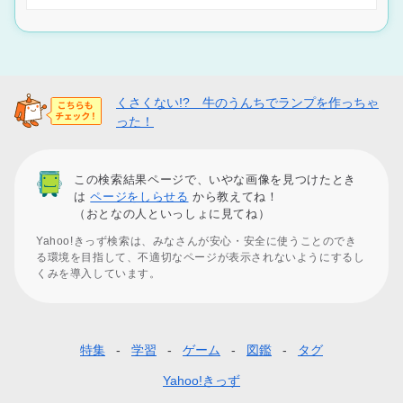
くさくない!? 牛のうんちでランプを作っちゃ
った！
この検索結果ページで、いやな画像を見つけたとき
は
ページをしらせる
から教えてね！
（おとなの人といっしょに見てね）
Yahoo!きっず検索は、みなさんが安心・安全に使うことのでき
る環境を目指して、不適切なページが表示されないようにするし
くみを導入しています。
特集
学習
ゲーム
図鑑
タグ
フ
ッ
Yahoo!きっず