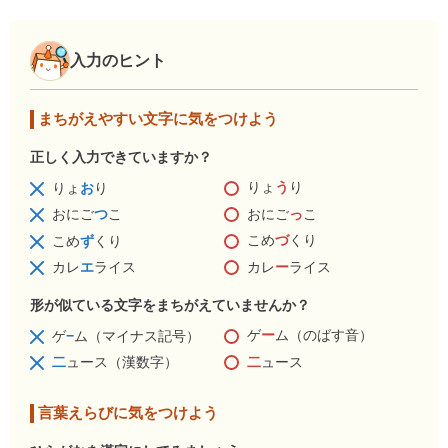
入力のヒント
まちがえやすい文字に気をつけよう
正しく入力できていますか？
りょ
う
り
りょ
お
り
おにご
っ
こ
おにご
つ
こ
こめ
づ
くり
こめ
ず
くり
カレ
ー
ライス
カレ
エ
ライス
形が似ている文字をまちがえていませんか？
ゲ
ー
ム（のばす音）
ゲ
−
ム（マイナス記号）
二
ュース
二
ュース（漢数字）
言葉えらびに気をつけよう