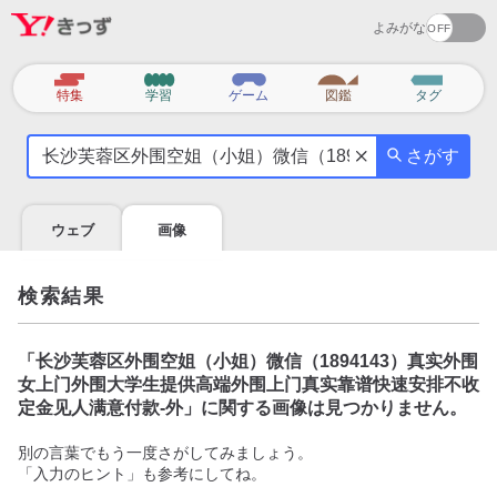
よみがな
カ
特集
学習
ゲーム
図鑑
タグ
テ
気
ゴ
さがす
に
リ
な
る
ウェブ
画像
こ
と
を
検索結果
調
べ
よ
「
长沙芙蓉区外围空姐（小姐）微信（1894143）真实外围
う
女上门外围大学生提供高端外围上门真实靠谱快速安排不收
定金见人满意付款-外
」に関する画像は見つかりません。
別の言葉でもう一度さがしてみましょう。
「入力のヒント」も参考にしてね。