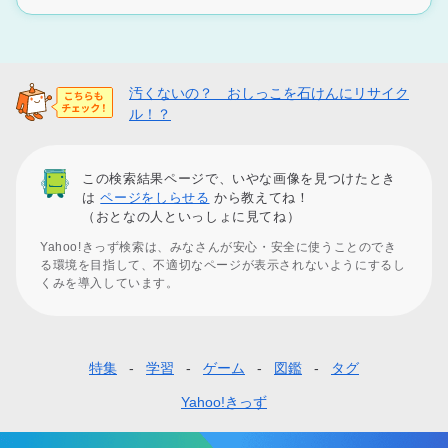
汚くないの？ おしっこを石けんにリサイク
ル！？
この検索結果ページで、いやな画像を見つけたとき
は
ページをしらせる
から教えてね！
（おとなの人といっしょに見てね）
Yahoo!きっず検索は、みなさんが安心・安全に使うことのでき
る環境を目指して、不適切なページが表示されないようにするし
くみを導入しています。
特集
学習
ゲーム
図鑑
タグ
フ
ッ
Yahoo!きっず
タ