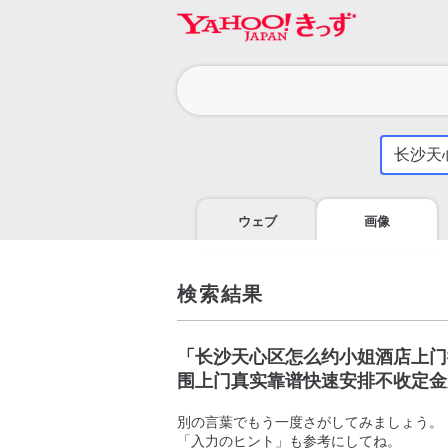
カ
テ
ゴ
気
に
リ
な
る
ウェブ
画像
こ
と
を
調
検索結果
べ
よ
う
「
长沙天心区怎么约小姐酒店上门微
围上门真实靠谱快速安排不收定金
別の言葉でもう一度さがしてみましょう。
「入力のヒント」も参考にしてね。