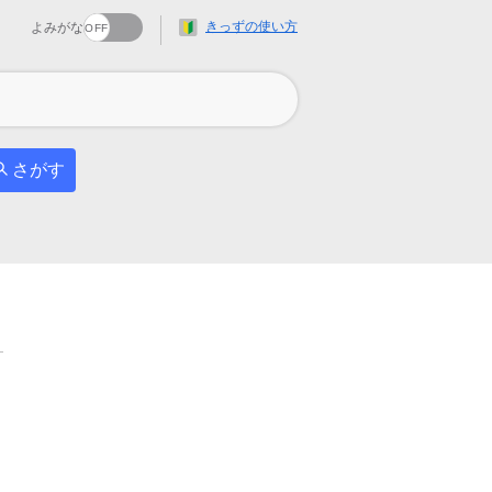
きっずの使い方
よみがな
さがす