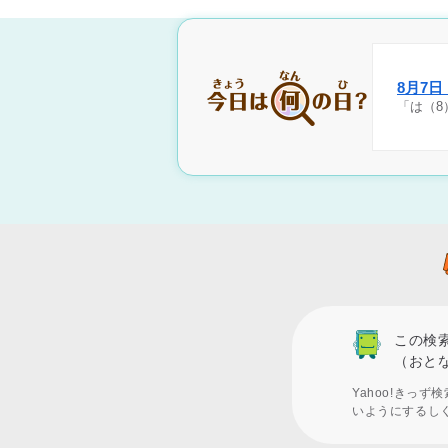
8月7
「は（8
この検
（おと
Yahoo!きっ
いようにするし