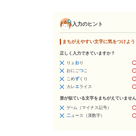
入力のヒント
まちがえやすい文字に気をつけよう
正しく入力できていますか？
りょ
お
り
おにご
つ
こ
こめ
ず
くり
カレ
エ
ライス
形が似ている文字をまちがえていませ
ゲ
−
ム（マイナス記号）
二
ュース（漢数字）