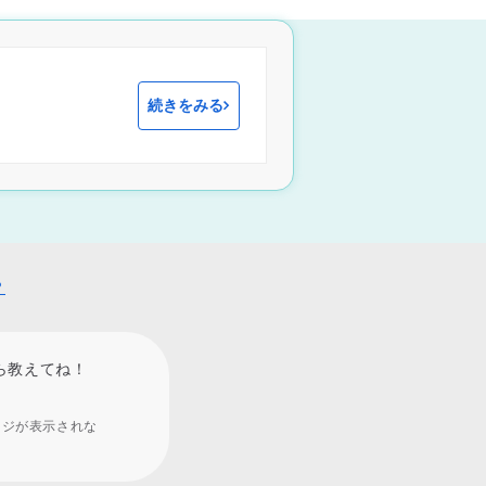
続きをみる
？
ら教えてね！
ージが表示されな