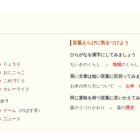
言葉えらびに気をつけよう
ひらがなを漢字にしてみましょう
りょ
う
り
ちいきのくらし
→
地域
のくらし
おにご
っ
こ
長い文章は短い言葉に区切ってみま
こめ
づ
くり
お米の作り方について
→
お米 
カレ
ー
ライス
同じ意味を持つ言葉に言いかえてみ
んか？
森のうつりかわり
→
森の
歴史
ゲ
ー
ム（のばす音）
二
ュース