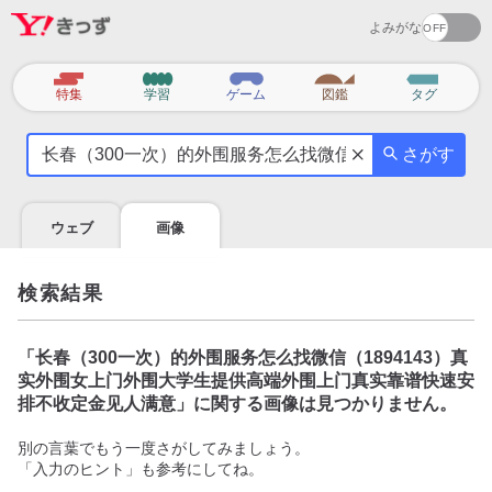
よみがな
カ
特集
学習
ゲーム
図鑑
タグ
テ
気
ゴ
さがす
に
リ
な
る
ウェブ
画像
こ
と
を
検索結果
調
べ
よ
「
长春（300一次）的外围服务怎么找微信（1894143）真
う
实外围女上门外围大学生提供高端外围上门真实靠谱快速安
排不收定金见人满意
」に関する画像は見つかりません。
別の言葉でもう一度さがしてみましょう。
「入力のヒント」も参考にしてね。