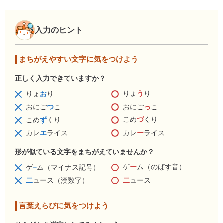
入力のヒント
まちがえやすい文字に気をつけよう
正しく入力できていますか？
りょ
う
り
りょ
お
り
おにご
っ
こ
おにご
つ
こ
こめ
づ
くり
こめ
ず
くり
カレ
ー
ライス
カレ
エ
ライス
形が似ている文字をまちがえていませんか？
ゲ
ー
ム（のばす音）
ゲ
−
ム（マイナス記号）
二
ュース
二
ュース（漢数字）
言葉えらびに気をつけよう