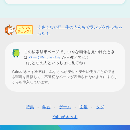
くさくない!? 牛のうんちでランプを作っちゃ
った！
この検索結果ページで、いやな画像を見つけたとき
は
ページをしらせる
から教えてね！
（おとなの人といっしょに見てね）
Yahoo!きっず検索は、みなさんが安心・安全に使うことのでき
る環境を目指して、不適切なページが表示されないようにするし
くみを導入しています。
特集
学習
ゲーム
図鑑
タグ
フ
ッ
Yahoo!きっず
タ