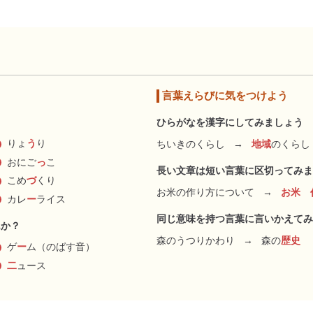
言葉えらびに気をつけよう
ひらがなを漢字にしてみましょう
りょ
う
り
ちいきのくらし
→
地域
のくらし
おにご
っ
こ
長い文章は短い言葉に区切ってみま
こめ
づ
くり
お米の作り方について
→
お米 
カレ
ー
ライス
同じ意味を持つ言葉に言いかえてみ
んか？
森のうつりかわり
→
森の
歴史
ゲ
ー
ム（のばす音）
二
ュース