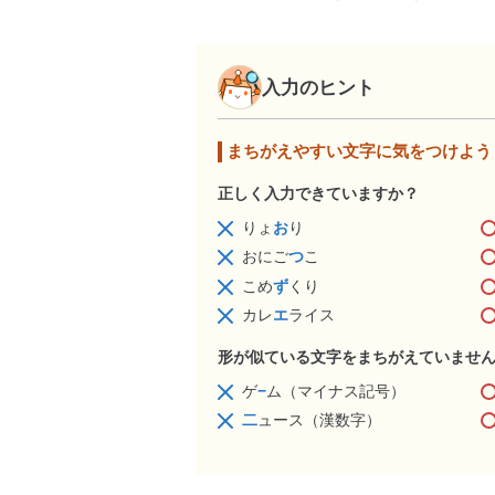
入力のヒント
まちがえやすい文字に気をつけよう
正しく入力できていますか？
りょ
お
り
おにご
つ
こ
こめ
ず
くり
カレ
エ
ライス
形が似ている文字をまちがえていませ
ゲ
−
ム（マイナス記号）
二
ュース（漢数字）