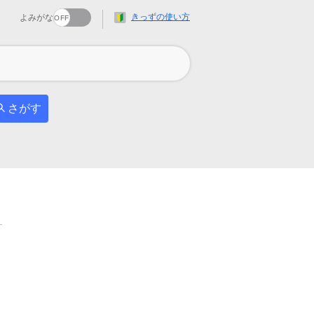
きっずの使い方
よみがな
さがす