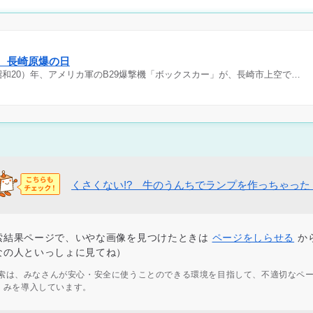
日 長崎原爆の日
（昭和20）年、アメリカ軍のB29爆撃機「ボックスカー」が、長崎市上空で…
くさくない!? 牛のうんちでランプを作っちゃった
索結果ページで、いやな画像を見つけたときは
ページをしらせる
か
なの人といっしょに見てね）
ず検索は、みなさんが安心・安全に使うことのできる環境を目指して、不適切なペ
くみを導入しています。