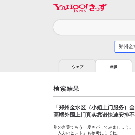
カ
テ
ゴ
気
に
リ
な
る
ウェブ
画像
こ
と
を
調
検索結果
べ
よ
う
「
郑州金水区（小姐上门服务）全套
高端外围上门真实靠谱快速安排不
別の言葉でもう一度さがしてみましょう。
「入力のヒント」も参考にしてね。