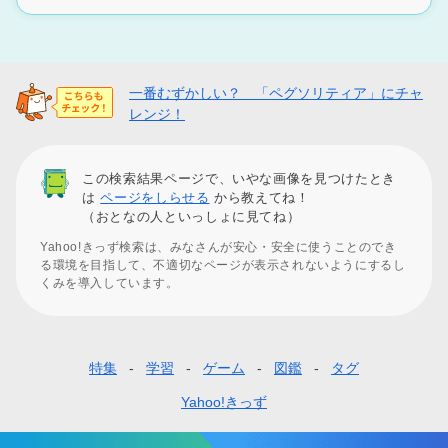
一番むずかしい？ 「ペグソリティア」にチャ
レンジ！
この検索結果ページで、いやな画像を見つけたとき
は
ページをしらせる
から教えてね！
（おとなの人といっしょに見てね）
Yahoo!きっず検索は、みなさんが安心・安全に使うことのでき
る環境を目指して、不適切なページが表示されないようにするし
くみを導入しています。
特集
学習
ゲーム
図鑑
タグ
フ
ッ
Yahoo!きっず
タ