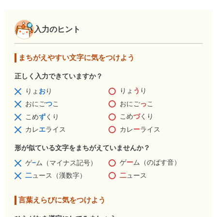
入力のヒント
まちがえやすい文字に気をつけよう
正しく入力できていますか？
りょ
う
り
りょ
お
り
おにご
っ
こ
おにご
つ
こ
こめ
づ
くり
こめ
ず
くり
カレ
ー
ライス
カレ
エ
ライス
形が似ている文字をまちがえていませんか？
ゲ
ー
ム（のばす音）
ゲ
−
ム（マイナス記号）
二
ュース
二
ュース（漢数字）
言葉えらびに気をつけよう