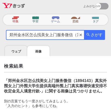
よみがな
カ
特集
学習
ゲーム
図鑑
タグ
テ
気
ゴ
さがす
に
リ
な
る
ウェブ
画像
こ
と
を
検索結果
調
べ
よ
「
郑州金水区怎么找美女上门服务微信（1894143）真实外
う
围女上门外围大学生提供高端外围上门真实靠谱快速安排不
收定金见人满意付款-
」に関する画像は見つかりません。
別の言葉でもう一度さがしてみましょう。
「入力のヒント」も参考にしてね。