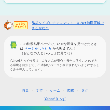
防災クイズにチャレンジ！ きみは何問正解で
きるかな？
この検索結果ページで、いやな画像を見つけたとき
は
ページをしらせる
から教えてね！
（おとなの人といっしょに見てね）
Yahoo!きっず検索は、みなさんが安心・安全に使うことのでき
る環境を目指して、不適切なページが表示されないようにするし
くみを導入しています。
特集
学習
ゲーム
図鑑
タグ
フ
ッ
Yahoo!きっず
タ