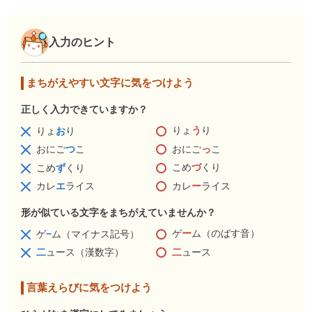
入力のヒント
まちがえやすい文字に気をつけよう
正しく入力できていますか？
りょ
う
り
りょ
お
り
おにご
っ
こ
おにご
つ
こ
こめ
づ
くり
こめ
ず
くり
カレ
ー
ライス
カレ
エ
ライス
形が似ている文字をまちがえていませんか？
ゲ
ー
ム（のばす音）
ゲ
−
ム（マイナス記号）
二
ュース
二
ュース（漢数字）
言葉えらびに気をつけよう