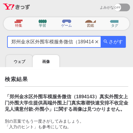
よみがな
カ
特集
学習
ゲーム
図鑑
タグ
テ
気
ゴ
さがす
に
リ
な
る
ウェブ
画像
こ
と
を
検索結果
調
べ
よ
「
郑州金水区外围车模服务微信（1894143）真实外围女上
う
门外围大学生提供高端外围上门真实靠谱快速安排不收定金
见人满意付款-外围小
」に関する画像は見つかりません。
別の言葉でもう一度さがしてみましょう。
「入力のヒント」も参考にしてね。