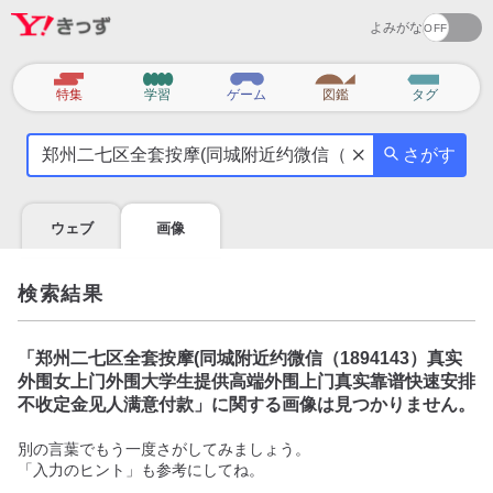
よみがな
カ
特集
学習
ゲーム
図鑑
タグ
テ
気
ゴ
さがす
に
リ
な
る
ウェブ
画像
こ
と
を
検索結果
調
べ
よ
「
郑州二七区全套按摩(同城附近约微信（1894143）真实
う
外围女上门外围大学生提供高端外围上门真实靠谱快速安排
不收定金见人满意付款
」に関する画像は見つかりません。
別の言葉でもう一度さがしてみましょう。
「入力のヒント」も参考にしてね。