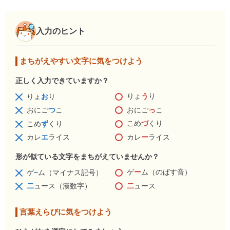
入力のヒント
まちがえやすい文字に気をつけよう
正しく入力できていますか？
りょ
う
り
りょ
お
り
おにご
っ
こ
おにご
つ
こ
こめ
づ
くり
こめ
ず
くり
カレ
ー
ライス
カレ
エ
ライス
形が似ている文字をまちがえていませんか？
ゲ
ー
ム（のばす音）
ゲ
−
ム（マイナス記号）
二
ュース
二
ュース（漢数字）
言葉えらびに気をつけよう