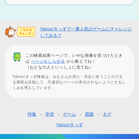
Yahoo!きっずで一番人気のゲームにチャレンジ
してみる？
この検索結果ページで、いやな画像を見つけたとき
は
ページをしらせる
から教えてね！
（おとなの人といっしょに見てね）
Yahoo!きっず検索は、みなさんが安心・安全に使うことのでき
る環境を目指して、不適切なページが表示されないようにするし
くみを導入しています。
特集
学習
ゲーム
図鑑
タグ
フ
ッ
Yahoo!きっず
タ