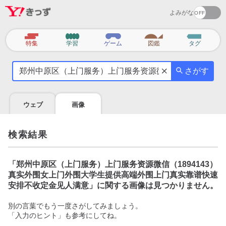
よみがな
カ
特集
学習
ゲーム
図鑑
タグ
テ
気
ゴ
さがす
に
リ
な
る
ウェブ
画像
こ
と
を
検索結果
調
べ
よ
「
郑州中原区（上门服务）上门服务资源微信（1894143）
う
真实外围女上门外围大学生提供高端外围上门真实靠谱快速
安排不收定金见人满意
」に関する画像は見つかりません。
別の言葉でもう一度さがしてみましょう。
「入力のヒント」も参考にしてね。