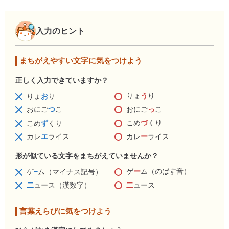
入力のヒント
まちがえやすい文字に気をつけよう
正しく入力できていますか？
りょ
う
り
りょ
お
り
おにご
っ
こ
おにご
つ
こ
こめ
づ
くり
こめ
ず
くり
カレ
ー
ライス
カレ
エ
ライス
形が似ている文字をまちがえていませんか？
ゲ
ー
ム（のばす音）
ゲ
−
ム（マイナス記号）
二
ュース
二
ュース（漢数字）
言葉えらびに気をつけよう