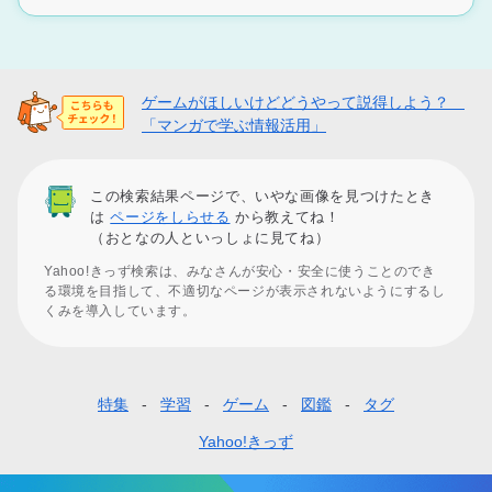
ゲームがほしいけどどうやって説得しよう？
「マンガで学ぶ情報活用」
この検索結果ページで、いやな画像を見つけたとき
は
ページをしらせる
から教えてね！
（おとなの人といっしょに見てね）
Yahoo!きっず検索は、みなさんが安心・安全に使うことのでき
る環境を目指して、不適切なページが表示されないようにするし
くみを導入しています。
特集
学習
ゲーム
図鑑
タグ
フ
ッ
Yahoo!きっず
タ