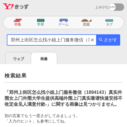
よみがな
カ
特集
学習
ゲーム
図鑑
タグ
テ
気
ゴ
さがす
に
リ
な
る
ウェブ
画像
こ
と
を
検索結果
調
べ
よ
「
郑州上街区怎么找小姐上门服务微信（1894143）真实外
う
围女上门外围大学生提供高端外围上门真实靠谱快速安排不
收定金见人满意付款-
」に関する画像は見つかりません。
別の言葉でもう一度さがしてみましょう。
「入力のヒント」も参考にしてね。