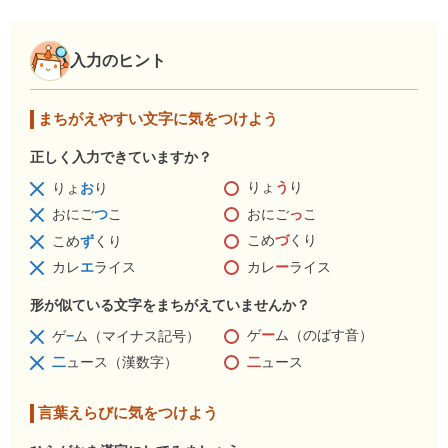
入力のヒント
まちがえやすい文字に気をつけよう
正しく入力できていますか？
りょ
う
り
りょ
お
り
おにご
っ
こ
おにご
つ
こ
こめ
づ
くり
こめ
ず
くり
カレ
ー
ライス
カレ
エ
ライス
形が似ている文字をまちがえていませんか？
ゲ
ー
ム（のばす音）
ゲ
−
ム（マイナス記号）
二
ュース
二
ュース（漢数字）
言葉えらびに気をつけよう