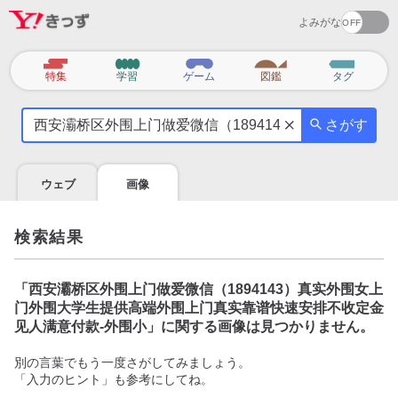
よみがな
カ
特集
学習
ゲーム
図鑑
タグ
テ
気
ゴ
さがす
に
リ
な
る
ウェブ
画像
こ
と
を
検索結果
調
べ
よ
「
西安灞桥区外围上门做爱微信（1894143）真实外围女上
う
门外围大学生提供高端外围上门真实靠谱快速安排不收定金
见人满意付款-外围小
」に関する画像は見つかりません。
別の言葉でもう一度さがしてみましょう。
「入力のヒント」も参考にしてね。