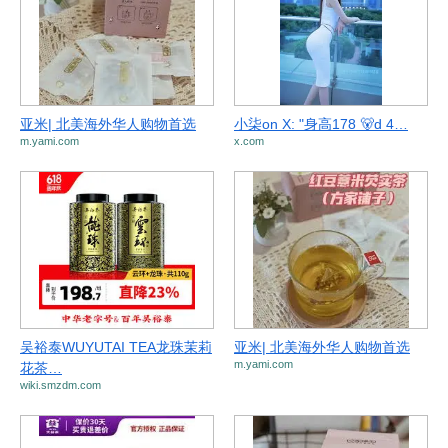
亚米| 北美海外华人购物首选
小柒on X: "身高178 🐻d 4…
m.yami.com
x.com
吴裕泰WUYUTAI TEA龙珠茉莉
亚米| 北美海外华人购物首选
m.yami.com
花茶…
wiki.smzdm.com