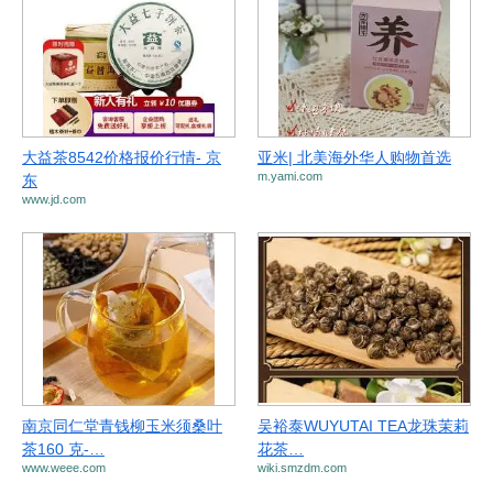
大益茶8542价格报价行情- 京
亚米| 北美海外华人购物首选
m.yami.com
东
www.jd.com
南京同仁堂青钱柳玉米须桑叶
吴裕泰WUYUTAI TEA龙珠茉莉
茶160 克-…
花茶…
www.weee.com
wiki.smzdm.com