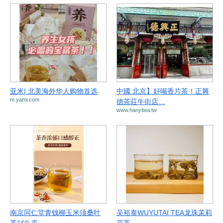
亚米| 北美海外华人购物首选
中國.北京】好喝香片茶！正興
m.yami.com
德茶莊牛街店…
www.hanyitea.tw
南京同仁堂青钱柳玉米须桑叶
吴裕泰WUYUTAI TEA龙珠茉莉