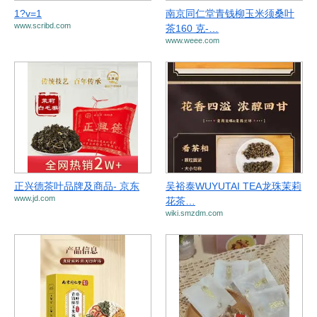
1?v=1
南京同仁堂青钱柳玉米须桑叶
www.scribd.com
茶160 克-…
www.weee.com
正兴德茶叶品牌及商品- 京东
吴裕泰WUYUTAI TEA龙珠茉莉
www.jd.com
花茶…
wiki.smzdm.com