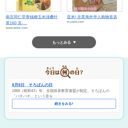
南京同仁堂青钱柳玉米须桑叶
亚米| 北美海外华人购物首选
m.yami.com
茶160 克-…
www.weee.com
もっとみる
8月8日 そろばんの日
1968（昭和43）年、全国珠算教育連盟が制定。そろばんの
「パチパチ」という音を…
続きをみる