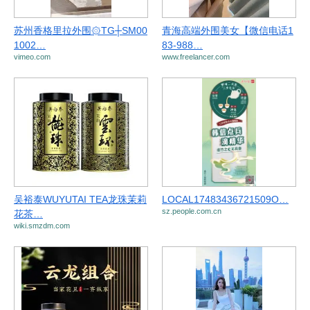
苏州香格里拉外围۞TG┼SM00
青海高端外围美女【微信电话1
1002…
83-988…
vimeo.com
www.freelancer.com
吴裕泰WUYUTAI TEA龙珠茉莉
LOCAL17483436721509O…
sz.people.com.cn
花茶…
wiki.smzdm.com