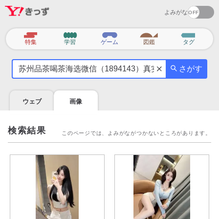
よみがな
カ
特集
学習
ゲーム
図鑑
タグ
テ
気
ゴ
さがす
に
リ
な
る
ウェブ
画像
こ
と
を
検索結果
このページでは、よみがながつかないところがあります。
調
べ
よ
う