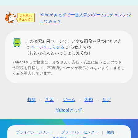
Yahoo!きっずで一番人気のゲームにチャレンジ
してみる？
この検索結果ページで、いやな画像を見つけたとき
は
ページをしらせる
から教えてね！
（おとなの人といっしょに見てね）
Yahoo!きっず検索は、みなさんが安心・安全に使うことのでき
る環境を目指して、不適切なページが表示されないようにするし
くみを導入しています。
特集
学習
ゲーム
図鑑
タグ
フ
ッ
Yahoo!きっず
タ
ー
プライバシーポリシー
プライバシーセンター
規約