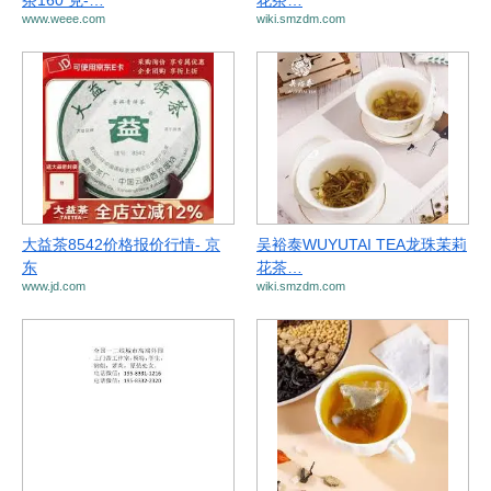
茶160 克-…
花茶…
www.weee.com
wiki.smzdm.com
大益茶8542价格报价行情- 京
吴裕泰WUYUTAI TEA龙珠茉莉
东
花茶…
www.jd.com
wiki.smzdm.com