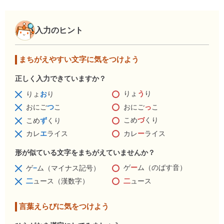
入力のヒント
まちがえやすい文字に気をつけよう
正しく入力できていますか？
りょ
う
り
りょ
お
り
おにご
っ
こ
おにご
つ
こ
こめ
づ
くり
こめ
ず
くり
カレ
ー
ライス
カレ
エ
ライス
形が似ている文字をまちがえていませんか？
ゲ
ー
ム（のばす音）
ゲ
−
ム（マイナス記号）
二
ュース
二
ュース（漢数字）
言葉えらびに気をつけよう