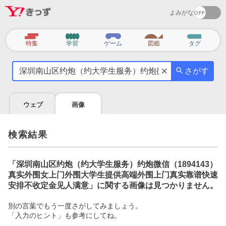
よみがな
カ
特集
学習
ゲーム
図鑑
タグ
テ
気
ゴ
さがす
に
リ
な
る
ウェブ
画像
こ
と
を
検索結果
調
べ
よ
「
深圳南山区约炮（约大学生服务）约炮微信（1894143）
う
真实外围女上门外围大学生提供高端外围上门真实靠谱快速
安排不收定金见人满意
」に関する画像は見つかりません。
別の言葉でもう一度さがしてみましょう。
「入力のヒント」も参考にしてね。