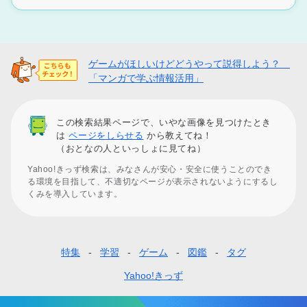
ゲームがほしいけどどうやって説得しよう？
「マンガで学ぶ情報活用」
この検索結果ページで、いやな画像を見つけたとき
は
ページをしらせる
から教えてね！
（おとなの人といっしょに見てね）
Yahoo!きっず検索は、みなさんが安心・安全に使うことのでき
る環境を目指して、不適切なページが表示されないようにするし
くみを導入しています。
特集
学習
ゲーム
図鑑
タグ
フ
ッ
Yahoo!きっず
タ