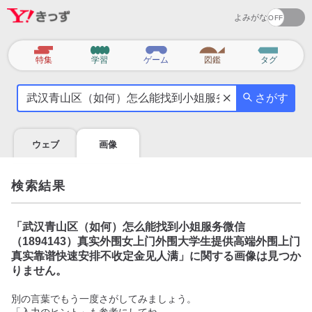
よみがな
カ
特集
学習
ゲーム
図鑑
タグ
テ
気
ゴ
さがす
に
リ
な
る
ウェブ
画像
こ
と
を
検索結果
調
べ
よ
「
武汉青山区（如何）怎么能找到小姐服务微信
う
（1894143）真实外围女上门外围大学生提供高端外围上门
真实靠谱快速安排不收定金见人满
」に関する画像は見つか
りません。
別の言葉でもう一度さがしてみましょう。