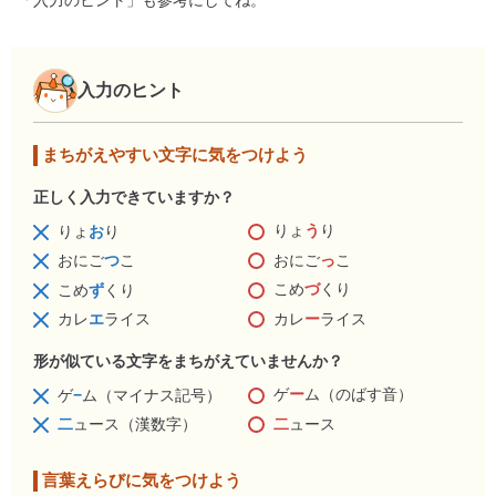
「入力のヒント」も参考にしてね。
入力のヒント
まちがえやすい文字に気をつけよう
正しく入力できていますか？
りょ
う
り
りょ
お
り
おにご
っ
こ
おにご
つ
こ
こめ
づ
くり
こめ
ず
くり
カレ
ー
ライス
カレ
エ
ライス
形が似ている文字をまちがえていませんか？
ゲ
ー
ム（のばす音）
ゲ
−
ム（マイナス記号）
二
ュース
二
ュース（漢数字）
言葉えらびに気をつけよう