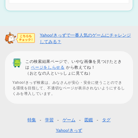
Yahoo!きっずで一番人気のゲームにチャレンジ
してみる？
この検索結果ページで、いやな画像を見つけたとき
は
ページをしらせる
から教えてね！
（おとなの人といっしょに見てね）
Yahoo!きっず検索は、みなさんが安心・安全に使うことのでき
る環境を目指して、不適切なページが表示されないようにするし
くみを導入しています。
特集
学習
ゲーム
図鑑
タグ
フ
ッ
Yahoo!きっず