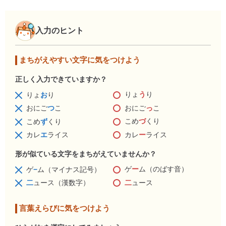
入力のヒント
まちがえやすい文字に気をつけよう
正しく入力できていますか？
りょ
う
り
りょ
お
り
おにご
っ
こ
おにご
つ
こ
こめ
づ
くり
こめ
ず
くり
カレ
ー
ライス
カレ
エ
ライス
形が似ている文字をまちがえていませんか？
ゲ
ー
ム（のばす音）
ゲ
−
ム（マイナス記号）
二
ュース
二
ュース（漢数字）
言葉えらびに気をつけよう