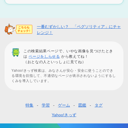
一番むずかしい？ 「ペグソリティア」にチャ
レンジ！
この検索結果ページで、いやな画像を見つけたとき
は
ページをしらせる
から教えてね！
（おとなの人といっしょに見てね）
Yahoo!きっず検索は、みなさんが安心・安全に使うことのでき
る環境を目指して、不適切なページが表示されないようにするし
くみを導入しています。
特集
学習
ゲーム
図鑑
タグ
フ
ッ
Yahoo!きっず
タ