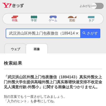
よみがな
カ
特集
学習
ゲーム
図鑑
タグ
テ
気
ゴ
さがす
に
リ
な
る
ウェブ
画像
こ
と
を
検索結果
調
べ
よ
「
武汉洪山区外围上门包夜微信（1894143）真实外围女上
う
门外围大学生提供高端外围上门真实靠谱快速安排不收定金
见人满意付款-外围小
」に関する画像は見つかりません。
別の言葉でもう一度さがしてみましょう。
「入力のヒント」も参考にしてね。