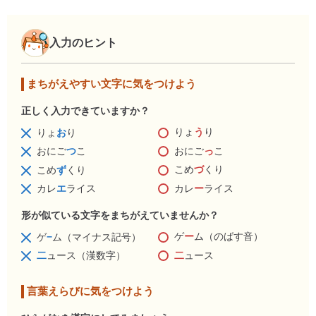
入力のヒント
まちがえやすい文字に気をつけよう
正しく入力できていますか？
りょ
う
り
りょ
お
り
おにご
っ
こ
おにご
つ
こ
こめ
づ
くり
こめ
ず
くり
カレ
ー
ライス
カレ
エ
ライス
形が似ている文字をまちがえていませんか？
ゲ
ー
ム（のばす音）
ゲ
−
ム（マイナス記号）
二
ュース
二
ュース（漢数字）
言葉えらびに気をつけよう