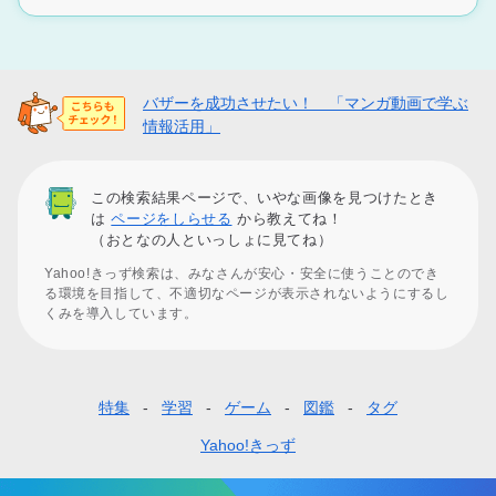
バザーを成功させたい！ 「マンガ動画で学ぶ
情報活用」
この検索結果ページで、いやな画像を見つけたとき
は
ページをしらせる
から教えてね！
（おとなの人といっしょに見てね）
Yahoo!きっず検索は、みなさんが安心・安全に使うことのでき
る環境を目指して、不適切なページが表示されないようにするし
くみを導入しています。
特集
学習
ゲーム
図鑑
タグ
フ
ッ
Yahoo!きっず
タ