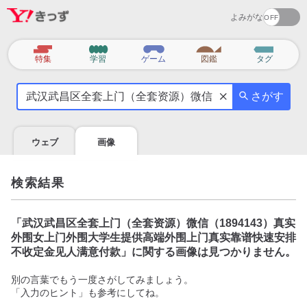
よみがな
カ
特集
学習
ゲーム
図鑑
タグ
テ
気
ゴ
さがす
に
リ
な
る
ウェブ
画像
こ
と
を
検索結果
調
べ
よ
「
武汉武昌区全套上门（全套资源）微信（1894143）真实
う
外围女上门外围大学生提供高端外围上门真实靠谱快速安排
不收定金见人满意付款
」に関する画像は見つかりません。
別の言葉でもう一度さがしてみましょう。
「入力のヒント」も参考にしてね。