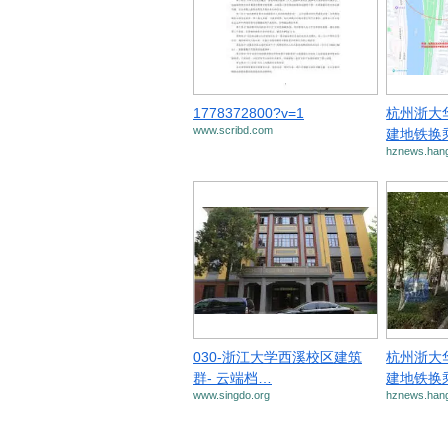
1778372800?v=1
杭州浙大
www.scribd.com
建地铁换
hznews.han
030-浙江大学西溪校区建筑
杭州浙大
群- 云端档…
建地铁换
www.singdo.org
hznews.han