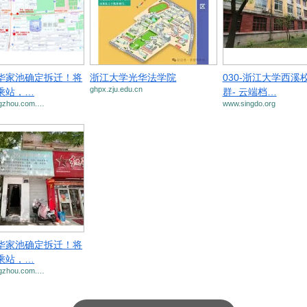
华家池确定拆迁！将
浙江大学光华法学院
030-浙江大学西溪
ghpx.zju.edu.cn
乘站，…
群- 云端档…
gzhou.com.…
www.singdo.org
华家池确定拆迁！将
乘站，…
gzhou.com.…