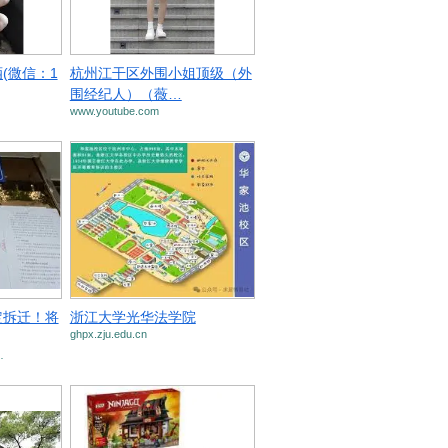
(微信：1
杭州江干区外围小姐顶级（外
围经纪人）（薇…
www.youtube.com
定拆迁！将
浙江大学光华法学院
ghpx.zju.edu.cn
…