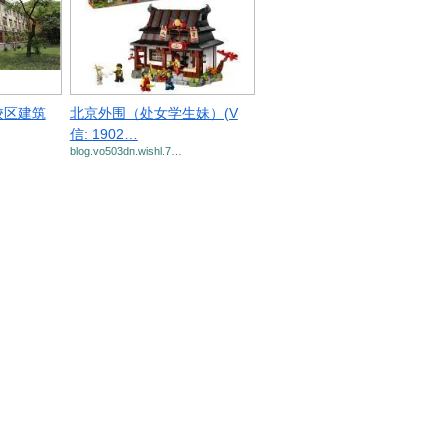
校区建筑
北京外围（处女学生妹）(V
信: 1902…
blog.vo503dn.wishl.7…