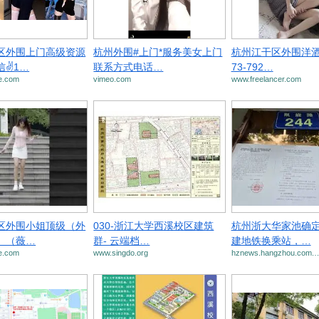
区外围上门高级资源
杭州外围#上门*服务美女上门
杭州江干区外围洋酒
信✌1…
联系方式电话…
73-792…
e.com
vimeo.com
www.freelancer.com
区外围小姐顶级（外
030-浙江大学西溪校区建筑
杭州浙大华家池确
）（薇…
群- 云端档…
建地铁换乘站，…
e.com
www.singdo.org
hznews.hangzhou.com.