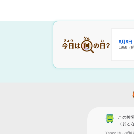
8月8
1968
この検
（おと
Yahoo!きっ