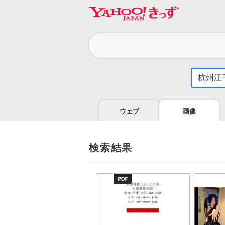
カ
テ
ゴ
気
に
リ
な
る
ウェブ
画像
こ
と
を
調
検索結果
べ
よ
う