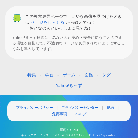
この検索結果ページで、いやな画像を見つけたとき
は
ページをしらせる
から教えてね！
（おとなの人といっしょに見てね）
Yahoo!きっず検索は、みなさんが安心・安全に使うことのでき
る環境を目指して、不適切なページが表示されないようにするし
くみを導入しています。
特集
学習
ゲーム
図鑑
タグ
フ
ッ
Yahoo!きっず
タ
ー
プライバシーポリシー
プライバシーセンター
規約
免責事項
ヘルプ
ナ
ビ
写真：アフロ
ゲ
キャラクターイラスト：© 2026 SANRIO CO.,LTD. / LY Corporation.