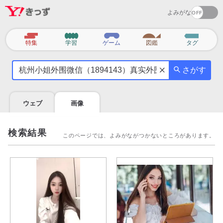
よみがな
カ
特集
学習
ゲーム
図鑑
タグ
テ
気
ゴ
さがす
に
リ
な
る
ウェブ
画像
こ
と
を
検索結果
このページでは、よみがながつかないところがあります。
調
べ
よ
う