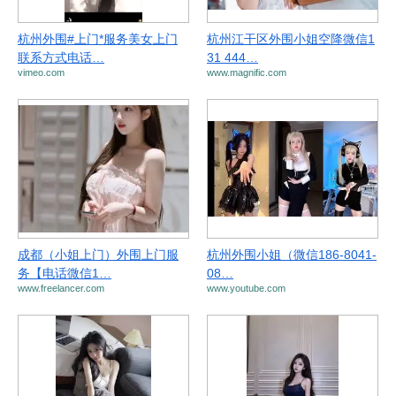
杭州外围#上门*服务美女上门
杭州江干区外围小姐空降微信1
联系方式电话…
31 444…
vimeo.com
www.magnific.com
成都（小姐上门）外围上门服
杭州外围小姐（微信186-8041-
务【电话微信1…
08…
www.freelancer.com
www.youtube.com