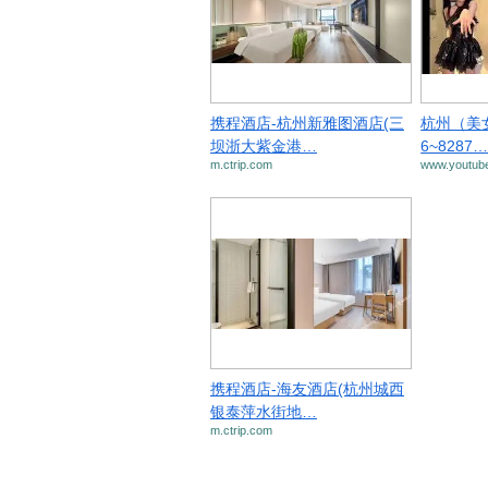
携程酒店-杭州新雅图酒店(三
杭州（美
坝浙大紫金港…
6~8287
m.ctrip.com
www.youtub
携程酒店-海友酒店(杭州城西
银泰萍水街地…
m.ctrip.com