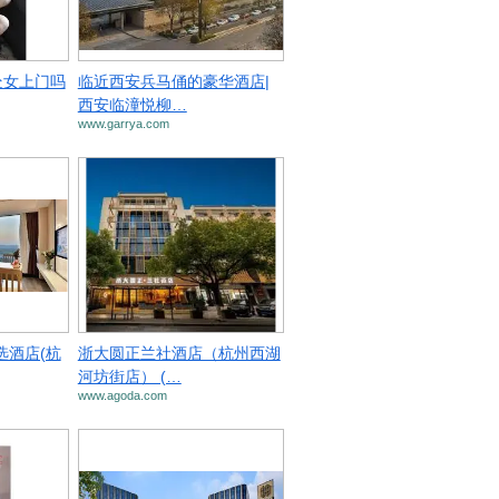
处女上门吗
临近西安兵马俑的豪华酒店|
西安临潼悦柳…
www.garrya.com
选酒店(杭
浙大圆正兰社酒店（杭州西湖
河坊街店） (…
www.agoda.com