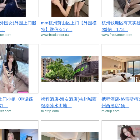
(外围女)外围上门服
mm杭州萧山区上门【外围模
杭州钱塘区有真实
7…
特】微信☆17…
(微信：173…
cer.com
www.freelancer.ca
www.freelancer.com
上门小姐《电话薇
携程酒店-海友酒店(杭州城西
携程酒店-格雷斯精
81…
银泰萍水街地…
州西溪店)预…
cer.com
m.ctrip.com
m.ctrip.com