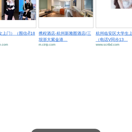
女上门）（围信✌18
携程酒店-杭州新雅图酒店(三
杭州临安区大学生
…
坝浙大紫金港…
（电话V同步13…
e.com
m.ctrip.com
www.scribd.com