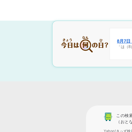
8月7
「は（8
この検
（おと
Yahoo!きっ