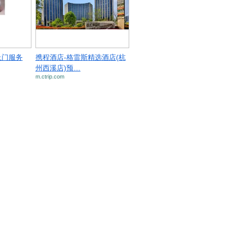
上门服务
携程酒店-格雷斯精选酒店(杭
州西溪店)预…
m.ctrip.com