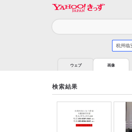
カ
テ
ゴ
気
に
リ
な
る
ウェブ
画像
こ
と
を
調
検索結果
べ
よ
う