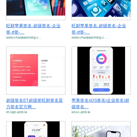
旺财苹果签名-超级签名-企业
旺财苹果签名-超级签名-企业
签-tf签-…
签-tf签-…
www.chaojiqianming.c…
www.chaojiqianming.c…
超级签名ET超级签旺财签名富
苹果签名|iOS签名|企业签名|超
力签名官方网…
级签名…
et-sign.qmb.la
iosxx.qmb.la