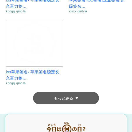
ios苹果签名- 苹果签名稳定长
苹果签名|iOS签名|企业签名|超
久富力签…
级签名…
kongqi.qmb.la
iosxx.qmb.la
ios苹果签名- 苹果签名稳定长
久富力签…
kongqi.qmb.la
もっとみる