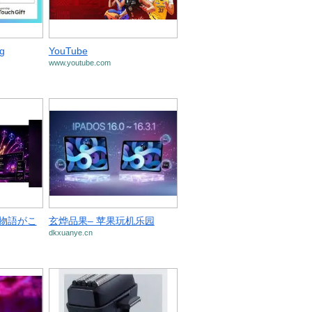
g
YouTube
www.youtube.com
の物語がこ
玄烨品果– 苹果玩机乐园
dkxuanye.cn