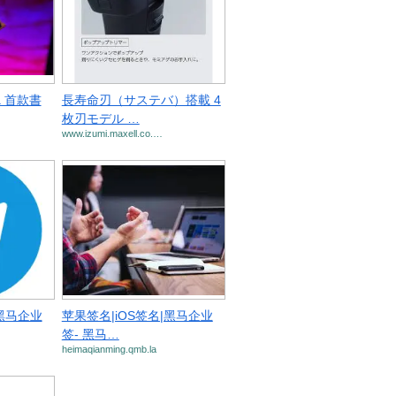
la 首款書
長寿命刃（サステバ）搭載 4
枚刃モデル …
www.izumi.maxell.co.…
|黑马企业
苹果签名|iOS签名|黑马企业
签- 黑马…
heimaqianming.qmb.la