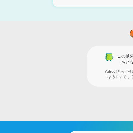
この検
（おと
Yahoo!きっ
いようにするし
フ
ッ
タ
ー