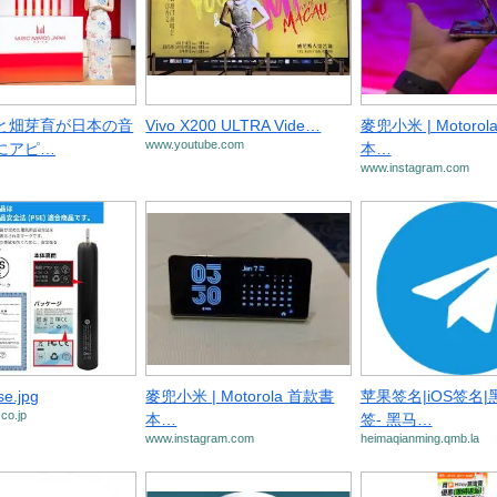
と畑芽育が日本の音
Vivo X200 ULTRA Vide…
麥兜小米 | Motoro
www.youtube.com
にアピ…
本…
www.instagram.com
se.jpg
麥兜小米 | Motorola 首款書
苹果签名|iOS签名
.co.jp
本…
签- 黑马…
www.instagram.com
heimaqianming.qmb.la