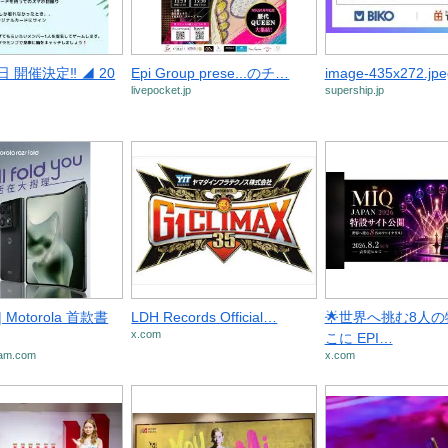
日 開催決定‼️ ◢ 20
Epi Group prese...のチ…
image-435x272.jpe
livepocket.jp
supership.jp
 Motorola 首款書
LDH Records Official…
🌟世界へ挑む8人
x.com
こに EPI…
ram.com
x.com