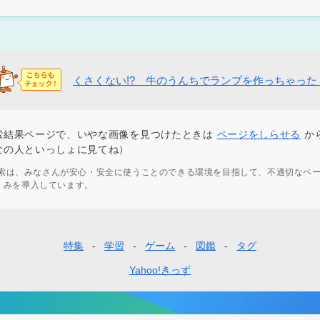
くさくない!? 牛のうんちでランプを作っちゃった
索結果ページで、いやな画像を見つけたときは
ページをしらせる
か
なの人といっしょに見てね）
ず検索は、みなさんが安心・安全に使うことのできる環境を目指して、不適切なペ
くみを導入しています。
特集
学習
ゲーム
図鑑
タグ
Yahoo!きっず