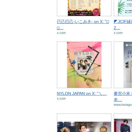
已己巳己-いこみき- on X: "□
◤JCIF縁
□…
2…
x.com
x.com
NYLON JAPAN on X: "＼…
麥兜小米 |
x.com
本…
www.instag