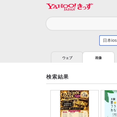
カ
テ
ゴ
気
に
リ
な
る
ウェブ
画像
こ
と
を
調
検索結果
べ
よ
う