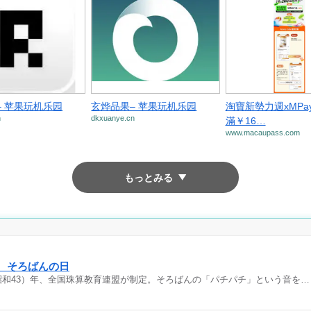
– 苹果玩机乐园
玄烨品果– 苹果玩机乐园
淘寶新勢力週xMPay
n
dkxuanye.cn
滿￥16…
www.macaupass.com
もっとみる
日 そろばんの日
（昭和43）年、全国珠算教育連盟が制定。そろばんの「パチパチ」という音を…