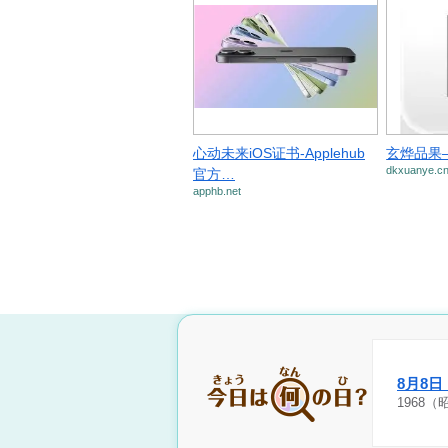
心动未来iOS证书-Applehub
玄烨品果
dkxuanye.c
官方…
apphb.net
8月8
1968