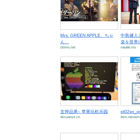
Mrs. GREEN APPLE、ちゃ
中島健人
ん…
楽を世界
otomo.net
natalie.mu
玄烨品果– 苹果玩机乐园
pt02sn_p
dkxuanye.cn
item.rakuten