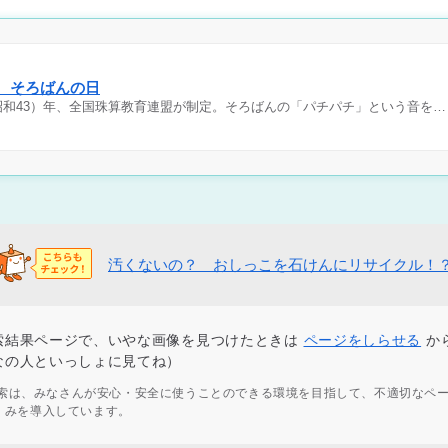
日 そろばんの日
（昭和43）年、全国珠算教育連盟が制定。そろばんの「パチパチ」という音を…
汚くないの？ おしっこを石けんにリサイクル！
索結果ページで、いやな画像を見つけたときは
ページをしらせる
か
なの人といっしょに見てね）
ず検索は、みなさんが安心・安全に使うことのできる環境を目指して、不適切なペ
くみを導入しています。