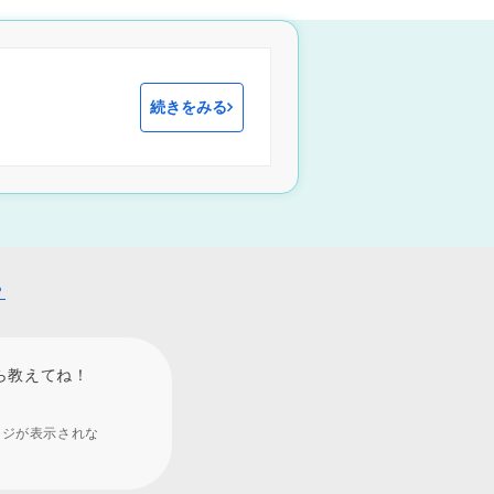
続きをみる
？
ら教えてね！
ージが表示されな