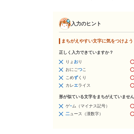
入力のヒント
まちがえやすい文字に気をつけよう
正しく入力できていますか？
りょ
お
り
おにご
つ
こ
こめ
ず
くり
カレ
エ
ライス
形が似ている文字をまちがえていませ
ゲ
−
ム（マイナス記号）
二
ュース（漢数字）