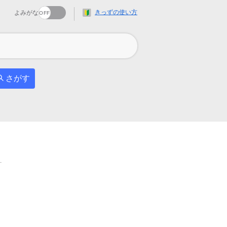
きっずの使い方
よみがな
さがす