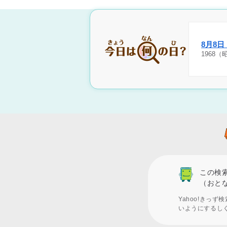
8月8
1968
この検
（おと
Yahoo!きっ
いようにするし