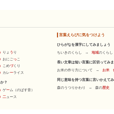
言葉えらびに気をつけよう
ひらがなを漢字にしてみましょう
りょ
う
り
ちいきのくらし
→
地域
のくらし
おにご
っ
こ
長い文章は短い言葉に区切ってみま
こめ
づ
くり
お米の作り方について
→
お米 
カレ
ー
ライス
同じ意味を持つ言葉に言いかえてみ
んか？
森のうつりかわり
→
森の
歴史
ゲ
ー
ム（のばす音）
二
ュース