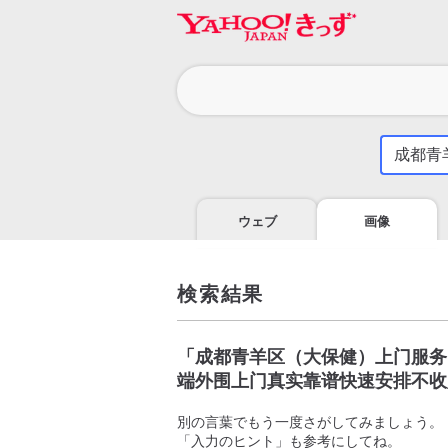
カ
テ
ゴ
気
に
リ
な
る
ウェブ
画像
こ
と
を
調
検索結果
べ
よ
う
「
成都青羊区（大保健）上门服务电
端外围上门真实靠谱快速安排不收
別の言葉でもう一度さがしてみましょう。
「入力のヒント」も参考にしてね。