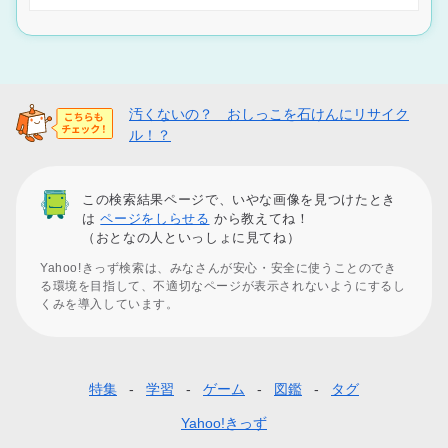
汚くないの？ おしっこを石けんにリサイク
ル！？
この検索結果ページで、いやな画像を見つけたとき
は
ページをしらせる
から教えてね！
（おとなの人といっしょに見てね）
Yahoo!きっず検索は、みなさんが安心・安全に使うことのでき
る環境を目指して、不適切なページが表示されないようにするし
くみを導入しています。
特集
学習
ゲーム
図鑑
タグ
フ
ッ
Yahoo!きっず