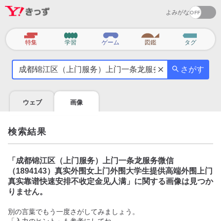
よみがな
カ
特集
学習
ゲーム
図鑑
タグ
テ
気
ゴ
さがす
に
リ
な
る
ウェブ
画像
こ
と
を
検索結果
調
べ
よ
「
成都锦江区（上门服务）上门一条龙服务微信
う
（1894143）真实外围女上门外围大学生提供高端外围上门
真实靠谱快速安排不收定金见人满
」に関する画像は見つか
りません。
別の言葉でもう一度さがしてみましょう。