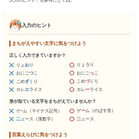
「入力のヒント」も参考にしてね。
入力のヒント
まちがえやすい文字に気をつけよう
正しく入力できていますか？
りょ
う
り
りょ
お
り
おにご
っ
こ
おにご
つ
こ
こめ
づ
くり
こめ
ず
くり
カレ
ー
ライス
カレ
エ
ライス
形が似ている文字をまちがえていませんか？
ゲ
ー
ム（のばす音）
ゲ
−
ム（マイナス記号）
二
ュース
二
ュース（漢数字）
言葉えらびに気をつけよう