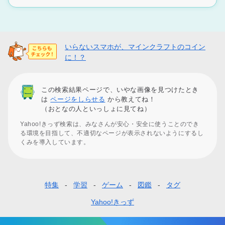
いらないスマホが、マインクラフトのコイン
に！？
この検索結果ページで、いやな画像を見つけたとき
は
ページをしらせる
から教えてね！
（おとなの人といっしょに見てね）
Yahoo!きっず検索は、みなさんが安心・安全に使うことのでき
る環境を目指して、不適切なページが表示されないようにするし
くみを導入しています。
特集
学習
ゲーム
図鑑
タグ
フ
ッ
Yahoo!きっず
タ