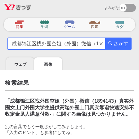
よみがな
カ
特集
学習
ゲーム
図鑑
タグ
テ
気
ゴ
さがす
に
リ
な
る
ウェブ
画像
こ
と
を
検索結果
調
べ
よ
「
成都锦江区找外围空姐（外围）微信（1894143）真实外
う
围女上门外围大学生提供高端外围上门真实靠谱快速安排不
收定金见人满意付款-
」に関する画像は見つかりません。
別の言葉でもう一度さがしてみましょう。
「入力のヒント」も参考にしてね。