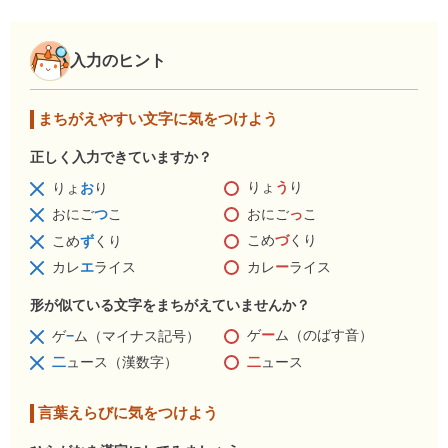
入力のヒント
まちがえやすい文字に気をつけよう
正しく入力できていますか？
りょ
う
り
りょ
お
り
おにご
っ
こ
おにご
つ
こ
こめ
づ
くり
こめ
ず
くり
カレ
ー
ライス
カレ
エ
ライス
形が似ている文字をまちがえていませんか？
ゲ
ー
ム（のばす音）
ゲ
−
ム（マイナス記号）
二
ュース
二
ュース（漢数字）
言葉えらびに気をつけよう