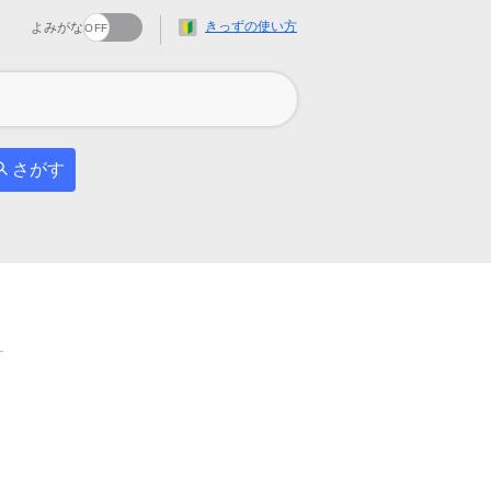
きっずの使い方
よみがな
さがす