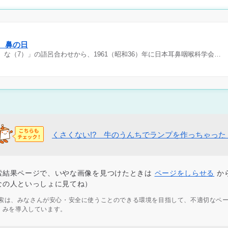
日 鼻の日
）な（7）」の語呂合わせから、1961（昭和36）年に日本耳鼻咽喉科学会…
くさくない!? 牛のうんちでランプを作っちゃった
索結果ページで、いやな画像を見つけたときは
ページをしらせる
か
なの人といっしょに見てね）
ず検索は、みなさんが安心・安全に使うことのできる環境を目指して、不適切なペ
くみを導入しています。