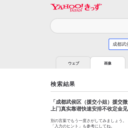
カ
テ
ゴ
気
に
リ
な
る
ウェブ
画像
こ
と
を
調
検索結果
べ
よ
う
「
成都武侯区（援交小姐）援交微信
上门真实靠谱快速安排不收定金见
別の言葉でもう一度さがしてみましょう。
「入力のヒント」も参考にしてね。