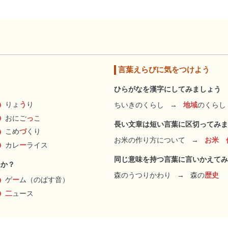
言葉えらびに気をつけよう
ひらがなを漢字にしてみましょう
りょ
う
り
ちいきのくらし
→
地域
のくらし
おにご
っ
こ
長い文章は短い言葉に区切ってみま
こめ
づ
くり
お米の作り方について
→
お米 
カレ
ー
ライス
同じ意味を持つ言葉に言いかえてみ
んか？
森のうつりかわり
→
森の
歴史
ゲ
ー
ム（のばす音）
二
ュース