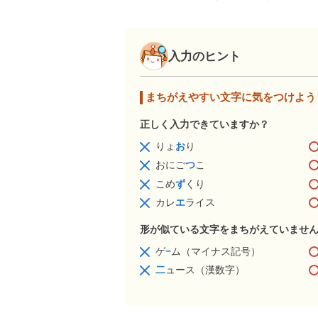
入力のヒント
まちがえやすい文字に気をつけよう
正しく入力できていますか？
りょ
お
り
おにご
つ
こ
こめ
ず
くり
カレ
エ
ライス
形が似ている文字をまちがえていませ
ゲ
−
ム（マイナス記号）
二
ュース（漢数字）