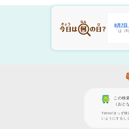
8月7
「は（8
この検
（おと
Yahoo!きっ
いようにするし