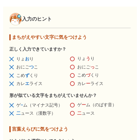
入力のヒント
まちがえやすい文字に気をつけよう
正しく入力できていますか？
りょ
う
り
りょ
お
り
おにご
っ
こ
おにご
つ
こ
こめ
づ
くり
こめ
ず
くり
カレ
ー
ライス
カレ
エ
ライス
形が似ている文字をまちがえていませんか？
ゲ
ー
ム（のばす音）
ゲ
−
ム（マイナス記号）
二
ュース
二
ュース（漢数字）
言葉えらびに気をつけよう