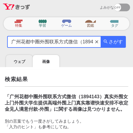
よみがな
カ
特集
学習
ゲーム
図鑑
タグ
テ
気
ゴ
さがす
に
リ
な
る
ウェブ
画像
こ
と
を
検索結果
調
べ
よ
「
广州花都中圈外围联系方式微信（1894143）真实外围女
う
上门外围大学生提供高端外围上门真实靠谱快速安排不收定
金见人满意付款-外围
」に関する画像は見つかりません。
別の言葉でもう一度さがしてみましょう。
「入力のヒント」も参考にしてね。