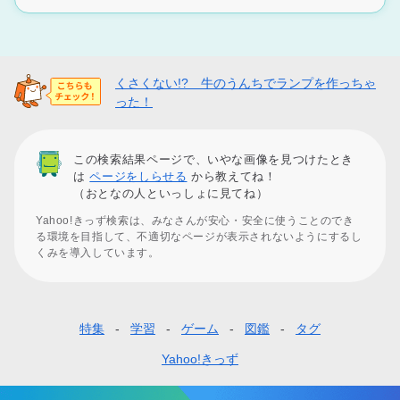
くさくない!? 牛のうんちでランプを作っちゃ
った！
この検索結果ページで、いやな画像を見つけたとき
は
ページをしらせる
から教えてね！
（おとなの人といっしょに見てね）
Yahoo!きっず検索は、みなさんが安心・安全に使うことのでき
る環境を目指して、不適切なページが表示されないようにするし
くみを導入しています。
特集
学習
ゲーム
図鑑
タグ
フ
ッ
Yahoo!きっず
タ