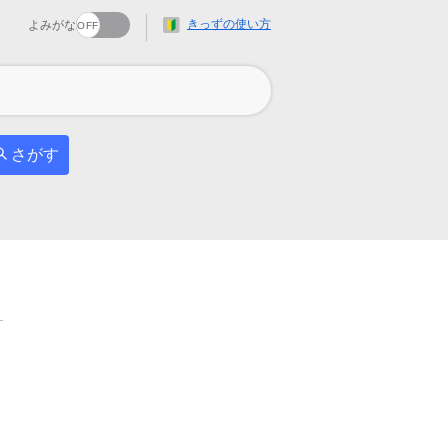
きっずの使い方
よみがな
さがす