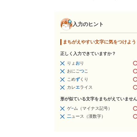
入力のヒント
まちがえやすい文字に気をつけよう
正しく入力できていますか？
りょ
お
り
おにご
つ
こ
こめ
ず
くり
カレ
エ
ライス
形が似ている文字をまちがえていませ
ゲ
−
ム（マイナス記号）
二
ュース（漢数字）