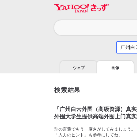
カ
テ
ゴ
気
に
リ
な
る
ウェブ
画像
こ
と
を
調
検索結果
べ
よ
う
「
广州白云外围（高级资源）真实外
外围大学生提供高端外围上门真实
別の言葉でもう一度さがしてみましょう。
「入力のヒント」も参考にしてね。