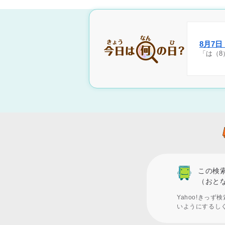
8月7
「は（8
この検
（おと
Yahoo!きっ
いようにするし