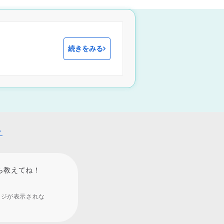
続きをみる
？
ら教えてね！
ージが表示されな