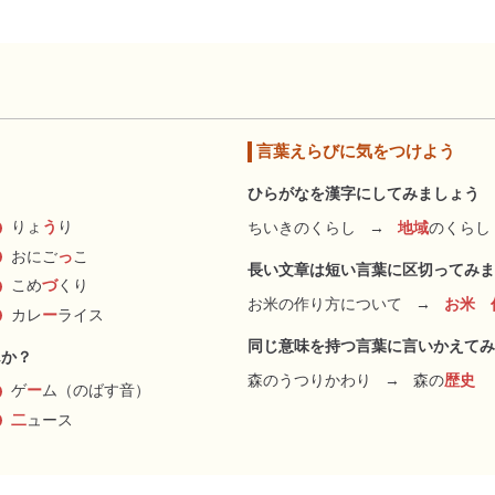
言葉えらびに気をつけよう
ひらがなを漢字にしてみましょう
りょ
う
り
ちいきのくらし
→
地域
のくらし
おにご
っ
こ
長い文章は短い言葉に区切ってみま
こめ
づ
くり
お米の作り方について
→
お米 
カレ
ー
ライス
同じ意味を持つ言葉に言いかえてみ
んか？
森のうつりかわり
→
森の
歴史
ゲ
ー
ム（のばす音）
二
ュース