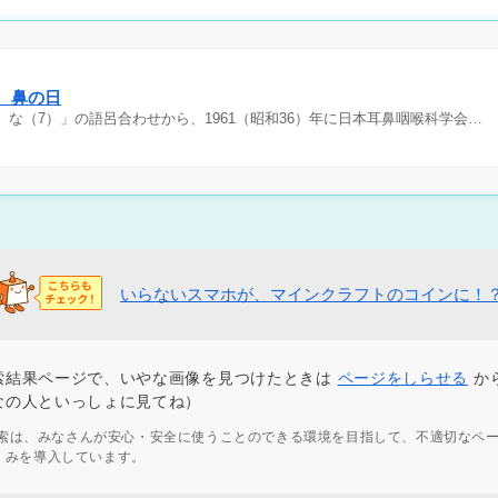
日 鼻の日
）な（7）」の語呂合わせから、1961（昭和36）年に日本耳鼻咽喉科学会…
いらないスマホが、マインクラフトのコインに！
索結果ページで、いやな画像を見つけたときは
ページをしらせる
か
なの人といっしょに見てね）
ず検索は、みなさんが安心・安全に使うことのできる環境を目指して、不適切なペ
くみを導入しています。