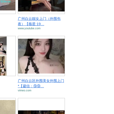
广州白云靓女上门（外围包
夜）【薇星:19…
www.youtube.com
广州白云区外围美女外围上门
*【葳信：⑨⑨…
vimeo.com