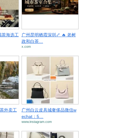
|喝茶海选工
广州昆明栖霞深圳🦴 🔥 老树
政和白茶…
x.com
品茶外卖工
广州白云皮具城奢侈品微信w
echat：5…
www.instagram.com