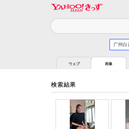
カ
テ
ゴ
気
に
リ
な
る
ウェブ
画像
こ
と
を
調
検索結果
べ
よ
う