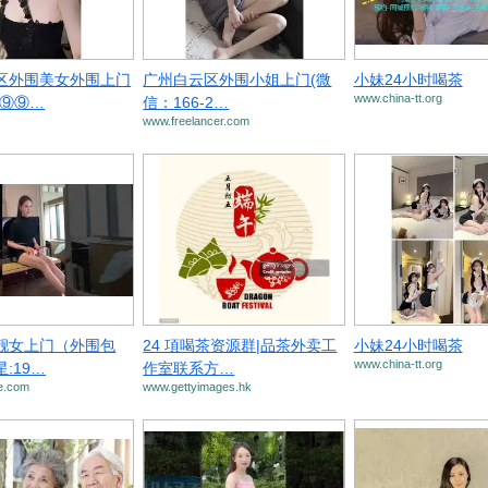
区外围美女外围上门
广州白云区外围小姐上门(微
小妹24小时喝茶
www.china-tt.org
：⑨⑨…
信：166-2…
www.freelancer.com
靓女上门（外围包
24 項喝茶资源群|品茶外卖工
小妹24小时喝茶
www.china-tt.org
:19…
作室联系方…
e.com
www.gettyimages.hk