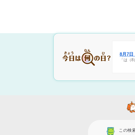
8月7
「は（8
この検