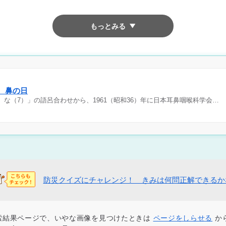
もっとみる
日 鼻の日
）な（7）」の語呂合わせから、1961（昭和36）年に日本耳鼻咽喉科学会…
防災クイズにチャレンジ！ きみは何問正解できるか
索結果ページで、いやな画像を見つけたときは
ページをしらせる
か