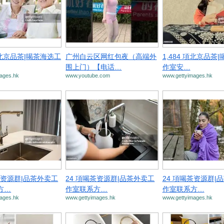
 項北京品茶|喝茶海选工
广州白云区网红包夜（高端外
1,484 項北京品茶
围上门）【电话…
作室安…
ages.hk
www.youtube.com
www.gettyimages.hk
茶资源群|品茶外卖工
24 項喝茶资源群|品茶外卖工
24 項喝茶资源群|
方…
作室联系方…
作室联系方…
ages.hk
www.gettyimages.hk
www.gettyimages.hk