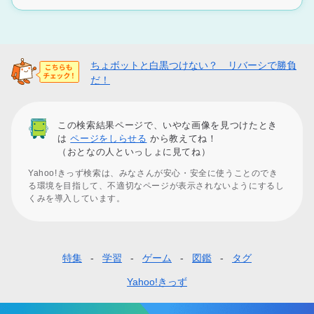
ちょボットと白黒つけない？ リバーシで勝負
だ！
この検索結果ページで、いやな画像を見つけたとき
は
ページをしらせる
から教えてね！
（おとなの人といっしょに見てね）
Yahoo!きっず検索は、みなさんが安心・安全に使うことのでき
る環境を目指して、不適切なページが表示されないようにするし
くみを導入しています。
特集
学習
ゲーム
図鑑
タグ
フ
ッ
Yahoo!きっず
タ