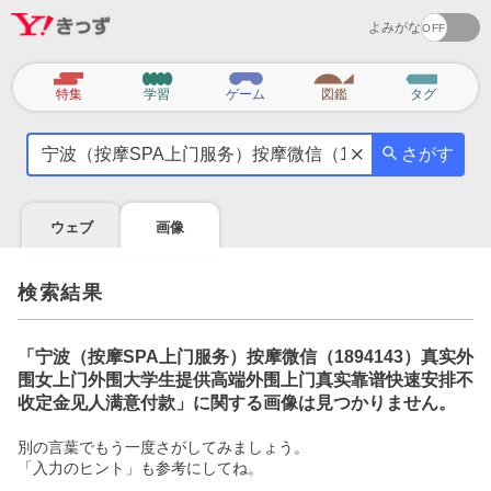
よみがな
カ
特集
学習
ゲーム
図鑑
タグ
テ
気
ゴ
さがす
に
リ
な
る
ウェブ
画像
こ
と
を
検索結果
調
べ
よ
「
宁波（按摩SPA上门服务）按摩微信（1894143）真实外
う
围女上门外围大学生提供高端外围上门真实靠谱快速安排不
收定金见人满意付款
」に関する画像は見つかりません。
別の言葉でもう一度さがしてみましょう。
「入力のヒント」も参考にしてね。