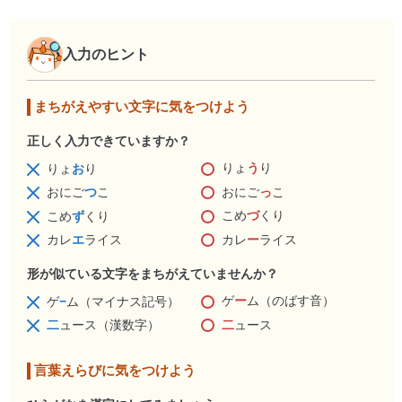
入力のヒント
まちがえやすい文字に気をつけよう
正しく入力できていますか？
りょ
う
り
りょ
お
り
おにご
っ
こ
おにご
つ
こ
こめ
づ
くり
こめ
ず
くり
カレ
ー
ライス
カレ
エ
ライス
形が似ている文字をまちがえていませんか？
ゲ
ー
ム（のばす音）
ゲ
−
ム（マイナス記号）
二
ュース
二
ュース（漢数字）
言葉えらびに気をつけよう