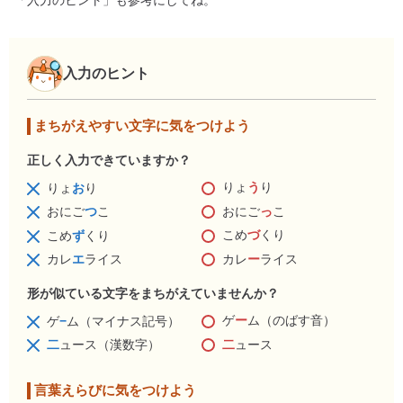
「入力のヒント」も参考にしてね。
入力のヒント
まちがえやすい文字に気をつけよう
正しく入力できていますか？
りょ
う
り
りょ
お
り
おにご
っ
こ
おにご
つ
こ
こめ
づ
くり
こめ
ず
くり
カレ
ー
ライス
カレ
エ
ライス
形が似ている文字をまちがえていませんか？
ゲ
ー
ム（のばす音）
ゲ
−
ム（マイナス記号）
二
ュース
二
ュース（漢数字）
言葉えらびに気をつけよう