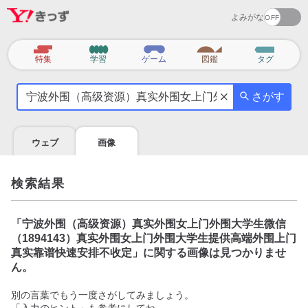
よみがな
カ
特集
学習
ゲーム
図鑑
タグ
テ
気
ゴ
さがす
に
リ
な
る
ウェブ
画像
こ
と
を
検索結果
調
べ
よ
「
宁波外围（高级资源）真实外围女上门外围大学生微信
う
（1894143）真实外围女上门外围大学生提供高端外围上门
真实靠谱快速安排不收定
」に関する画像は見つかりませ
ん。
別の言葉でもう一度さがしてみましょう。