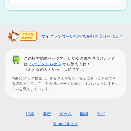
マイクラでつらい気持ちを打ち明けられる？
この検索結果ページで、いやな画像を見つけたとき
は
ページをしらせる
から教えてね！
（おとなの人といっしょに見てね）
Yahoo!きっず検索は、みなさんが安心・安全に使うことのでき
る環境を目指して、不適切なページが表示されないようにするし
くみを導入しています。
特集
学習
ゲーム
図鑑
タグ
フ
ッ
Yahoo!きっず