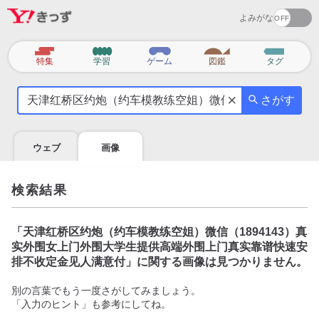
よみがな
カ
特集
学習
ゲーム
図鑑
タグ
テ
気
ゴ
さがす
に
リ
な
る
ウェブ
画像
こ
と
を
検索結果
調
べ
よ
「
天津红桥区约炮（约车模教练空姐）微信（1894143）真
う
实外围女上门外围大学生提供高端外围上门真实靠谱快速安
排不收定金见人满意付
」に関する画像は見つかりません。
別の言葉でもう一度さがしてみましょう。
「入力のヒント」も参考にしてね。