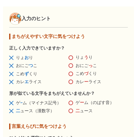
入力のヒント
まちがえやすい文字に気をつけよう
正しく入力できていますか？
りょ
う
り
りょ
お
り
おにご
っ
こ
おにご
つ
こ
こめ
づ
くり
こめ
ず
くり
カレ
ー
ライス
カレ
エ
ライス
形が似ている文字をまちがえていませんか？
ゲ
ー
ム（のばす音）
ゲ
−
ム（マイナス記号）
二
ュース
二
ュース（漢数字）
言葉えらびに気をつけよう