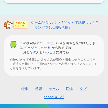
ゲームがほしいけどどうやって説得しよう？
「マンガで学ぶ情報活用」
この検索結果ページで、いやな画像を見つけたとき
は
ページをしらせる
から教えてね！
（おとなの人といっしょに見てね）
Yahoo!きっず検索は、みなさんが安心・安全に使うことのでき
る環境を目指して、不適切なページが表示されないようにするし
くみを導入しています。
特集
学習
ゲーム
図鑑
タグ
フ
ッ
Yahoo!きっず
タ