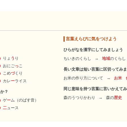
言葉えらびに気をつけよう
ひらがなを漢字にしてみましょう
りょ
う
り
ちいきのくらし
→
地域
のくらし
おにご
っ
こ
長い文章は短い言葉に区切ってみま
こめ
づ
くり
お米の作り方について
→
お米 
カレ
ー
ライス
同じ意味を持つ言葉に言いかえてみ
んか？
森のうつりかわり
→
森の
歴史
ゲ
ー
ム（のばす音）
二
ュース