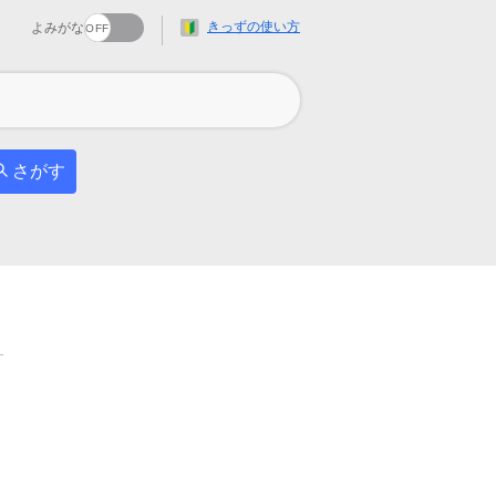
きっずの使い方
よみがな
さがす