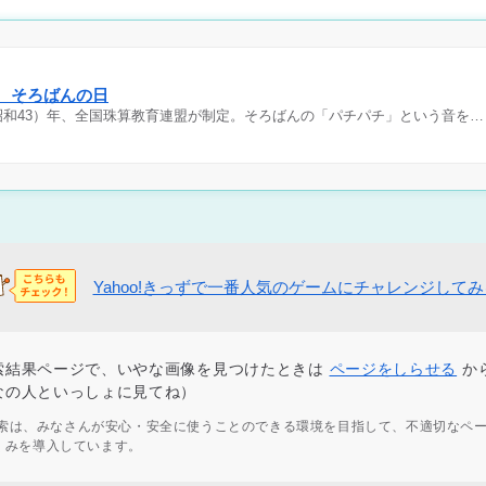
日 そろばんの日
（昭和43）年、全国珠算教育連盟が制定。そろばんの「パチパチ」という音を…
Yahoo!きっずで一番人気のゲームにチャレンジして
索結果ページで、いやな画像を見つけたときは
ページをしらせる
か
なの人といっしょに見てね）
ず検索は、みなさんが安心・安全に使うことのできる環境を目指して、不適切なペ
くみを導入しています。