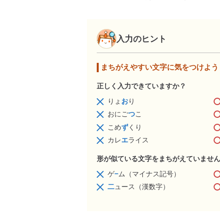
入力のヒント
まちがえやすい文字に気をつけよう
正しく入力できていますか？
りょ
お
り
おにご
つ
こ
こめ
ず
くり
カレ
エ
ライス
形が似ている文字をまちがえていませ
ゲ
−
ム（マイナス記号）
二
ュース（漢数字）