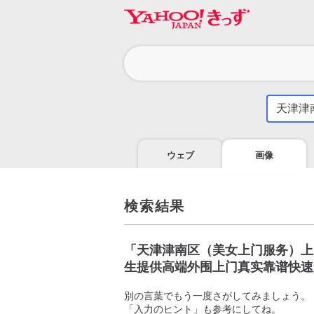
カ
テ
ゴ
気
に
リ
な
る
ウェブ
画像
こ
と
を
調
検索結果
べ
よ
う
「
天津津南区（美女上门服务）上门
生提供高端外围上门真实靠谱快速
別の言葉でもう一度さがしてみましょう。
「入力のヒント」も参考にしてね。