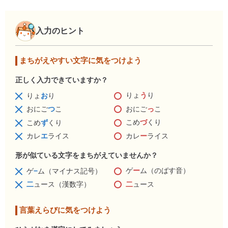
入力のヒント
まちがえやすい文字に気をつけよう
正しく入力できていますか？
りょ
う
り
りょ
お
り
おにご
っ
こ
おにご
つ
こ
こめ
づ
くり
こめ
ず
くり
カレ
ー
ライス
カレ
エ
ライス
形が似ている文字をまちがえていませんか？
ゲ
ー
ム（のばす音）
ゲ
−
ム（マイナス記号）
二
ュース
二
ュース（漢数字）
言葉えらびに気をつけよう