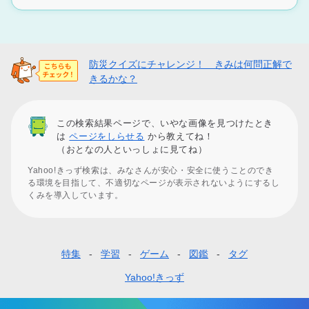
防災クイズにチャレンジ！ きみは何問正解で
きるかな？
この検索結果ページで、いやな画像を見つけたとき
は
ページをしらせる
から教えてね！
（おとなの人といっしょに見てね）
Yahoo!きっず検索は、みなさんが安心・安全に使うことのでき
る環境を目指して、不適切なページが表示されないようにするし
くみを導入しています。
特集
学習
ゲーム
図鑑
タグ
フ
ッ
Yahoo!きっず
タ