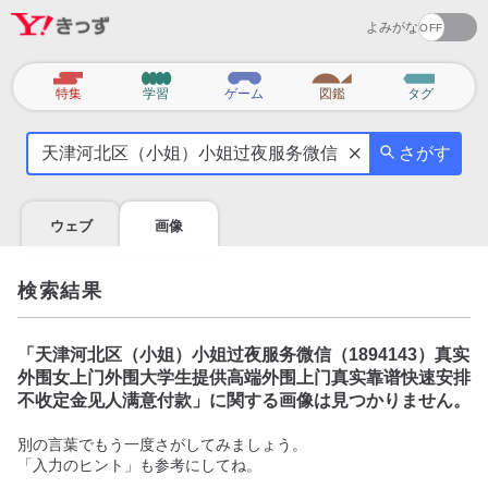
よみがな
カ
特集
学習
ゲーム
図鑑
タグ
テ
気
ゴ
さがす
に
リ
な
る
ウェブ
画像
こ
と
を
検索結果
調
べ
よ
「
天津河北区（小姐）小姐过夜服务微信（1894143）真实
う
外围女上门外围大学生提供高端外围上门真实靠谱快速安排
不收定金见人满意付款
」に関する画像は見つかりません。
別の言葉でもう一度さがしてみましょう。
「入力のヒント」も参考にしてね。