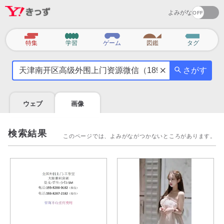
よみがな
カ
特集
学習
ゲーム
図鑑
タグ
テ
気
ゴ
さがす
に
リ
な
る
ウェブ
画像
こ
と
を
検索結果
このページでは、よみがながつかないところがあります。
調
べ
よ
う