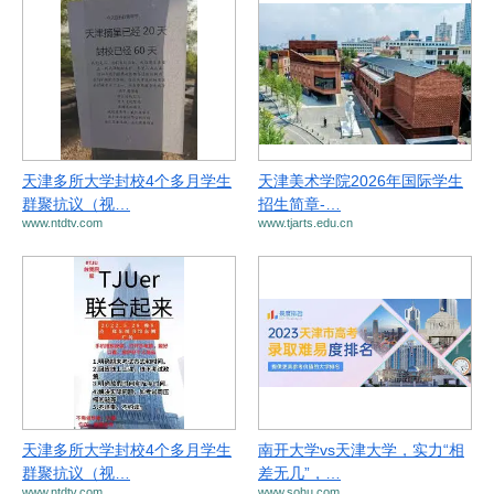
天津多所大学封校4个多月学生
天津美术学院2026年国际学生
群聚抗议（视…
招生简章-…
www.ntdtv.com
www.tjarts.edu.cn
天津多所大学封校4个多月学生
南开大学vs天津大学，实力“相
群聚抗议（视…
差无几”，…
www.ntdtv.com
www.sohu.com