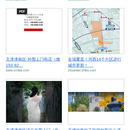
天津津南区·外围上门电话（微
全域覆盖！河西14个片区进行
193·82…
城市更新！ …
www.scribd.com
zhuanlan.zhihu.com