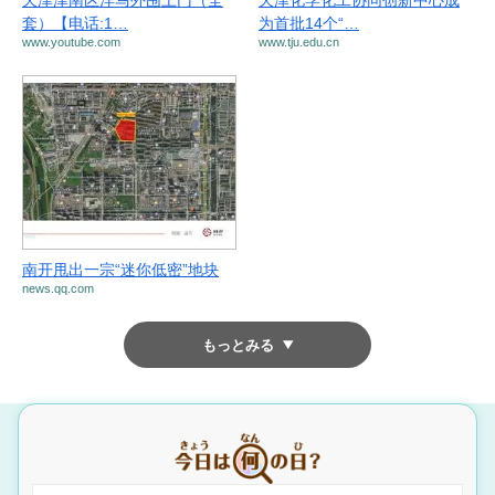
天津津南区洋马外围上门（全
天津化学化工协同创新中心成
套）【电话:1…
为首批14个“…
www.youtube.com
www.tju.edu.cn
南开甩出一宗“迷你低密”地块
news.qq.com
もっとみる