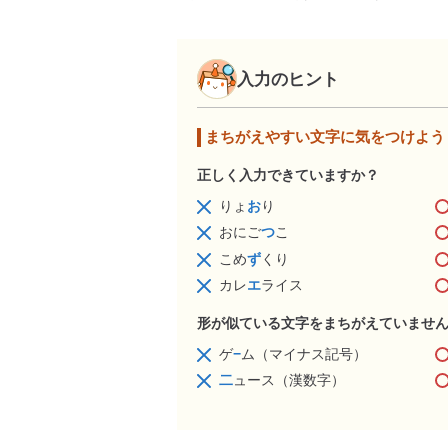
入力のヒント
まちがえやすい文字に気をつけよう
正しく入力できていますか？
りょ
お
り
おにご
つ
こ
こめ
ず
くり
カレ
エ
ライス
形が似ている文字をまちがえていませ
ゲ
−
ム（マイナス記号）
二
ュース（漢数字）