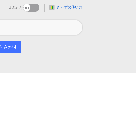
きっずの使い方
よみがな
さがす