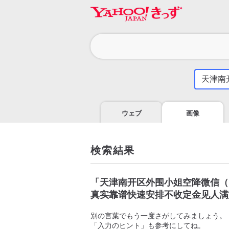
カ
テ
ゴ
気
に
リ
な
る
ウェブ
画像
こ
と
を
調
検索結果
べ
よ
う
「
天津南开区外围小姐空降微信（1
真实靠谱快速安排不收定金见人满
別の言葉でもう一度さがしてみましょう。
「入力のヒント」も参考にしてね。