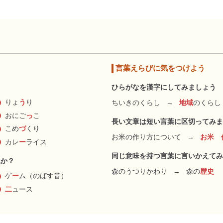
言葉えらびに気をつけよう
ひらがなを漢字にしてみましょう
りょ
う
り
ちいきのくらし
→
地域
のくらし
おにご
っ
こ
長い文章は短い言葉に区切ってみま
こめ
づ
くり
お米の作り方について
→
お米 
カレ
ー
ライス
同じ意味を持つ言葉に言いかえてみ
んか？
森のうつりかわり
→
森の
歴史
ゲ
ー
ム（のばす音）
二
ュース