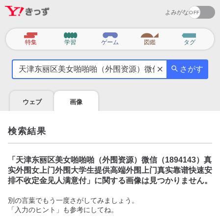
よみがな
カ
特集
学習
ゲーム
図鑑
タグ
テ
気
ゴ
さがす
に
リ
な
る
ウェブ
画像
こ
と
を
検索結果
調
べ
よ
「
天津东丽区美女啪啪啪（外围资源）微信（1894143）真
う
实外围女上门外围大学生提供高端外围上门真实靠谱快速安
排不收定金见人满意付
」に関する画像は見つかりません。
別の言葉でもう一度さがしてみましょう。
「入力のヒント」も参考にしてね。