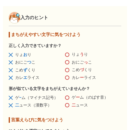
入力のヒント
まちがえやすい文字に気をつけよう
正しく入力できていますか？
りょ
う
り
りょ
お
り
おにご
っ
こ
おにご
つ
こ
こめ
づ
くり
こめ
ず
くり
カレ
ー
ライス
カレ
エ
ライス
形が似ている文字をまちがえていませんか？
ゲ
ー
ム（のばす音）
ゲ
−
ム（マイナス記号）
二
ュース
二
ュース（漢数字）
言葉えらびに気をつけよう