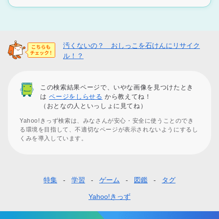
汚くないの？ おしっこを石けんにリサイク
ル！？
この検索結果ページで、いやな画像を見つけたとき
は
ページをしらせる
から教えてね！
（おとなの人といっしょに見てね）
Yahoo!きっず検索は、みなさんが安心・安全に使うことのでき
る環境を目指して、不適切なページが表示されないようにするし
くみを導入しています。
特集
学習
ゲーム
図鑑
タグ
フ
ッ
Yahoo!きっず
タ